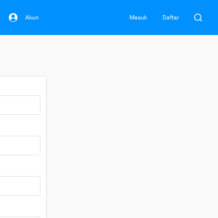
Akun
Masuk
Daftar