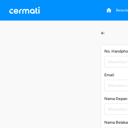
Berand
No. Handph
Email
Nama Depan
Nama Belaka