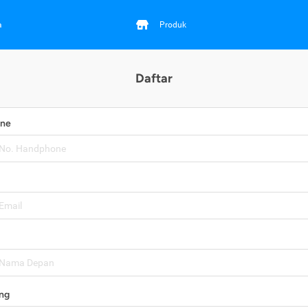
a
Produk
Daftar
one
ng