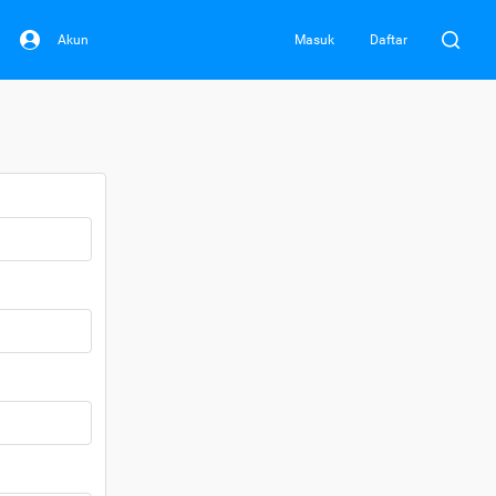
Akun
Masuk
Daftar