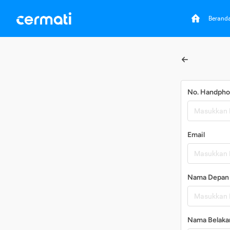
Berand
No. Handph
Email
Nama Depan
Nama Belaka