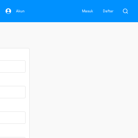
Akun
Masuk
Daftar