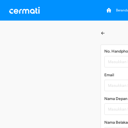
Berand
No. Handph
Email
Nama Depan
Nama Belaka