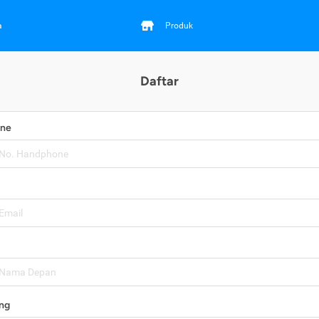
a
Produk
Daftar
one
ng