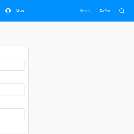
Akun
Masuk
Daftar