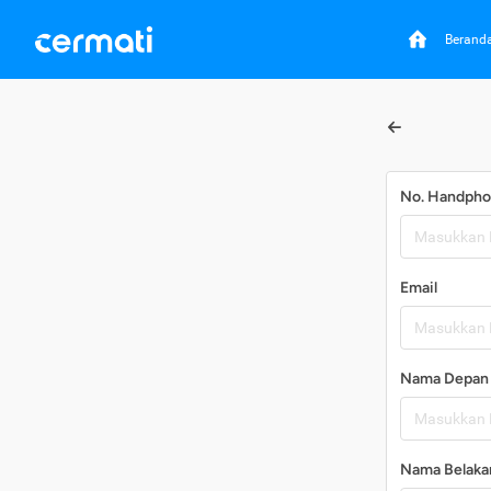
Berand
No. Handph
Email
Nama Depan
Nama Belaka