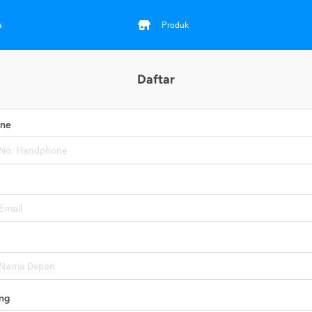
a
Produk
Daftar
one
ng