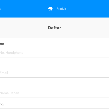
a
Produk
Daftar
one
ng