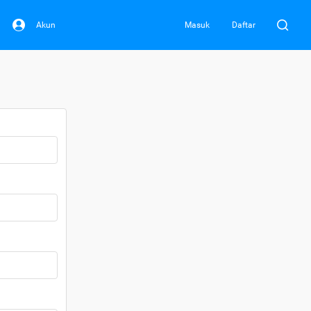
Akun
Masuk
Daftar