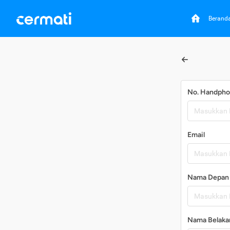
Berand
No. Handph
Email
Nama Depan
Nama Belaka