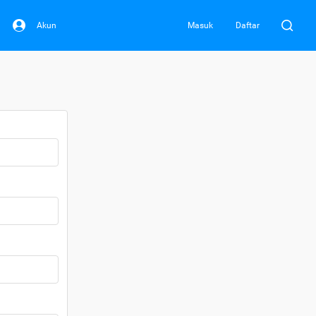
Akun
Masuk
Daftar