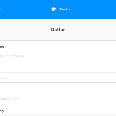
a
Produk
Daftar
one
ng