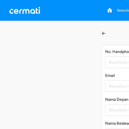
Berand
No. Handph
Email
Nama Depan
Nama Belaka