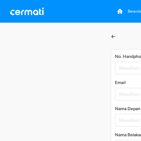
Berand
No. Handph
Email
Nama Depan
Nama Belaka