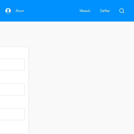
Akun
Masuk
Daftar