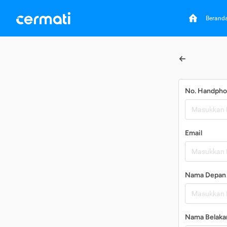
Berand
No. Handph
Email
Nama Depan
Nama Belaka