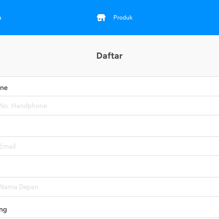
a
Produk
Daftar
one
ng