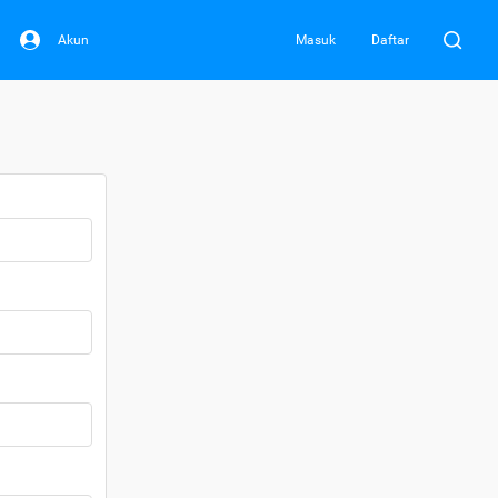
Akun
Masuk
Daftar