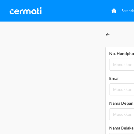
Berand
No. Handph
Email
Nama Depan
Nama Belaka