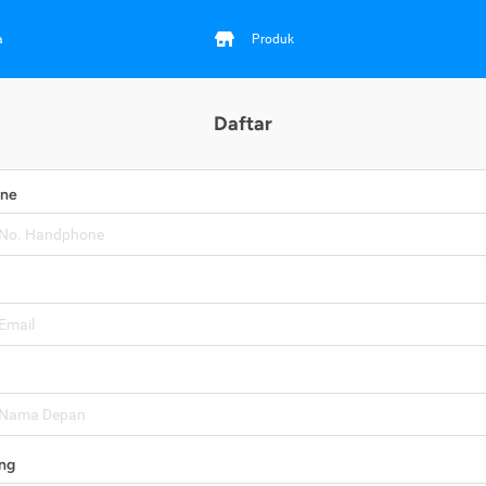
a
Produk
Daftar
one
ng