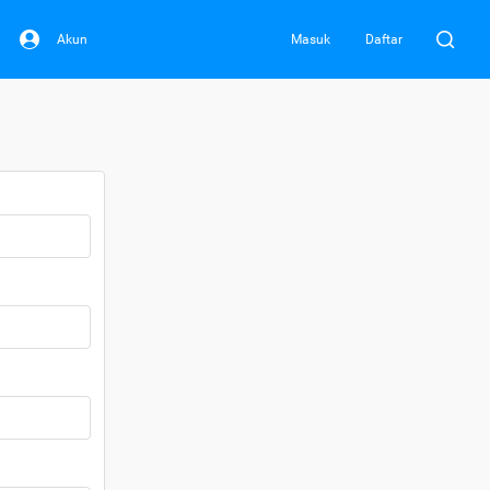
Akun
Masuk
Daftar