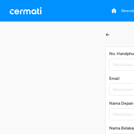
Berand
No. Handph
Email
Nama Depan
Nama Belaka