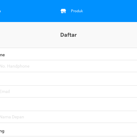
a
Produk
Daftar
one
ng