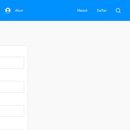
Akun
Masuk
Daftar