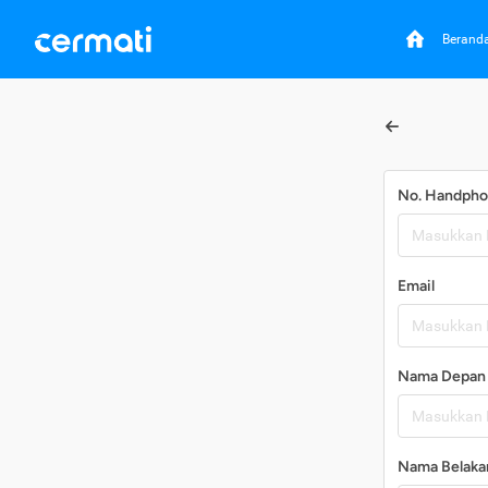
Berand
No. Handph
Email
Nama Depan
Nama Belaka