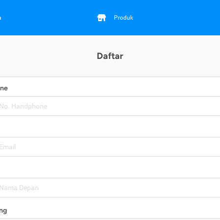
a
Produk
Daftar
one
ng