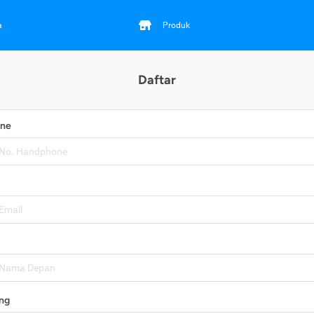
a
Produk
Daftar
one
ng