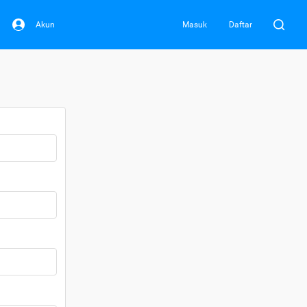
Akun
Masuk
Daftar