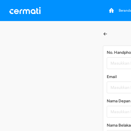
Berand
No. Handph
Email
Nama Depan
Nama Belaka