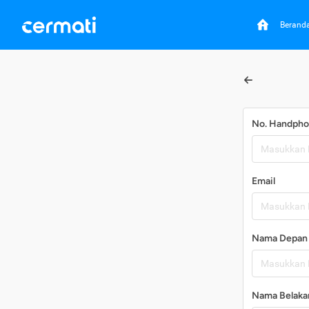
Berand
No. Handph
Email
Nama Depan
Nama Belaka