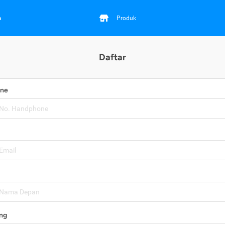
a
Produk
Daftar
one
ng