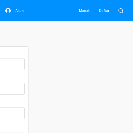
Akun
Masuk
Daftar