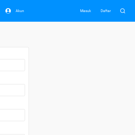
Akun
Masuk
Daftar