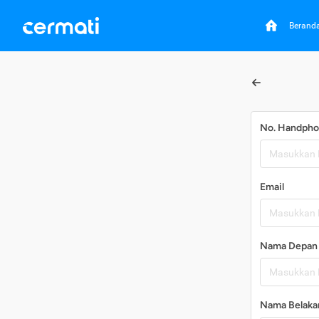
Berand
No. Handph
Email
Nama Depan
Nama Belaka