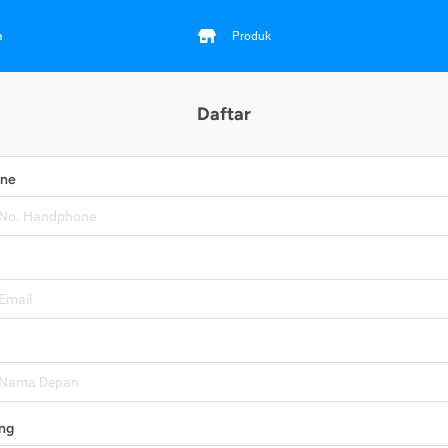
a
Produk
Daftar
one
ng