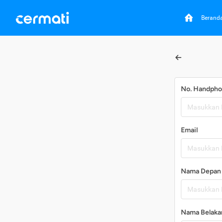
Berand
No. Handph
Email
Nama Depan
Nama Belaka