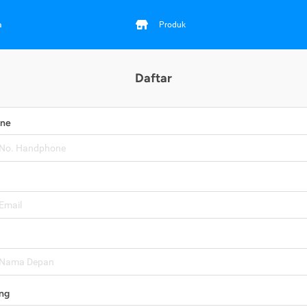
a
Produk
Daftar
one
ng