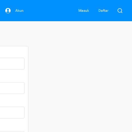
Akun
Masuk
Daftar