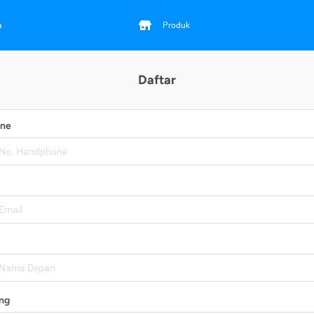
a
Produk
Daftar
one
ng