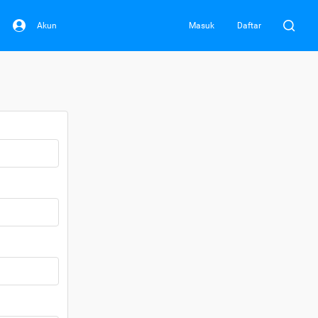
Akun
Masuk
Daftar