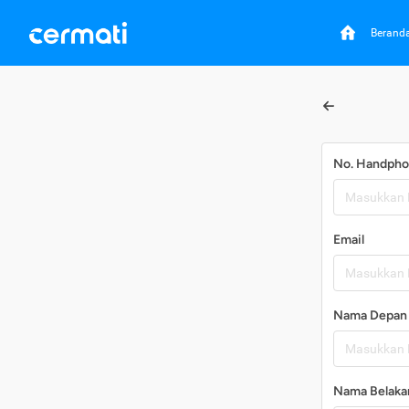
Berand
No. Handph
Email
Nama Depan
Nama Belaka