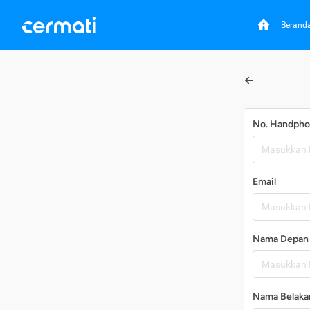
Berand
No. Handph
Email
Nama Depan
Nama Belaka