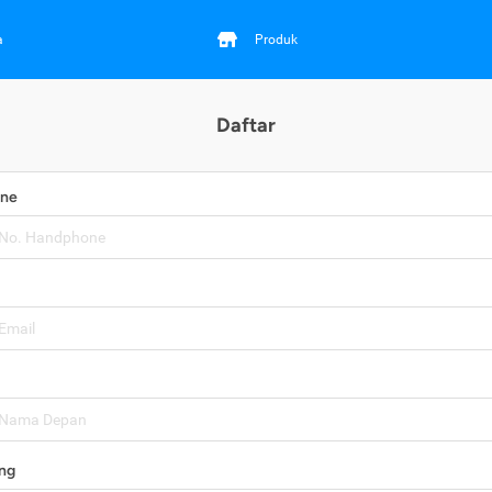
a
Produk
Daftar
one
ng