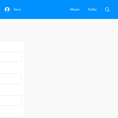
Akun
Masuk
Daftar