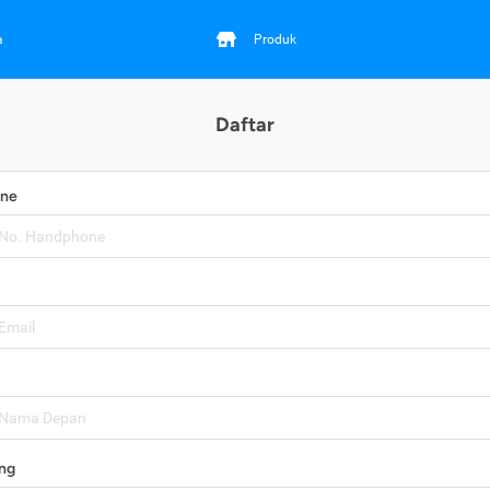
a
Produk
Daftar
one
ng