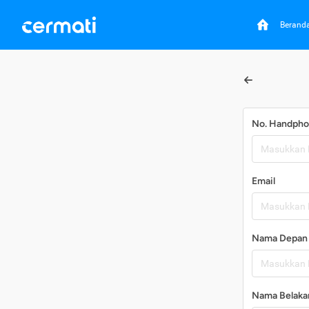
Berand
No. Handph
Email
Nama Depan
Nama Belaka