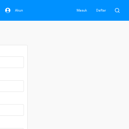
Akun
Masuk
Daftar