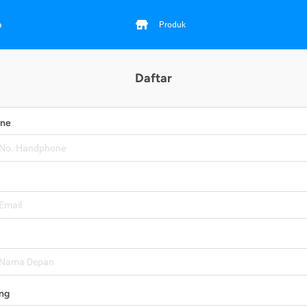
a
Produk
Daftar
one
ng