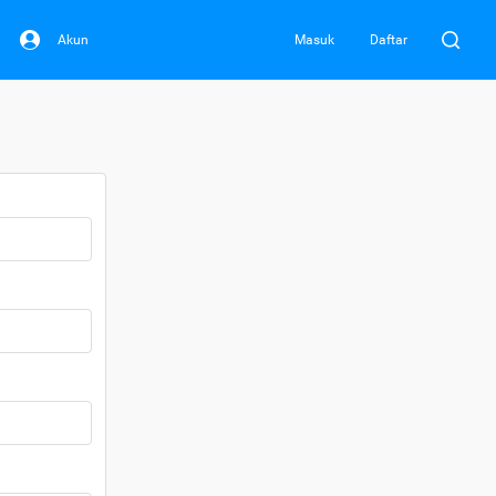
Akun
Masuk
Daftar