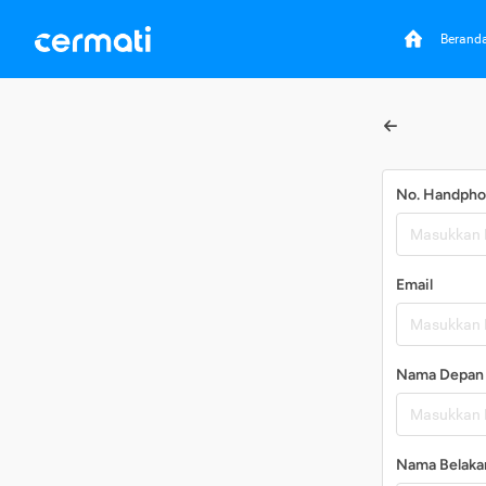
Berand
No. Handph
Email
Nama Depan
Nama Belaka