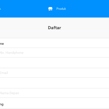
a
Produk
Daftar
one
ng