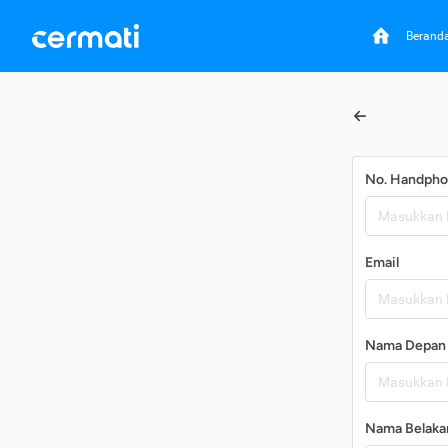
Berand
No. Handph
Email
Nama Depan
Nama Belaka