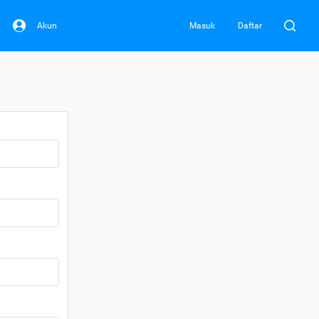
Akun
Masuk
Daftar