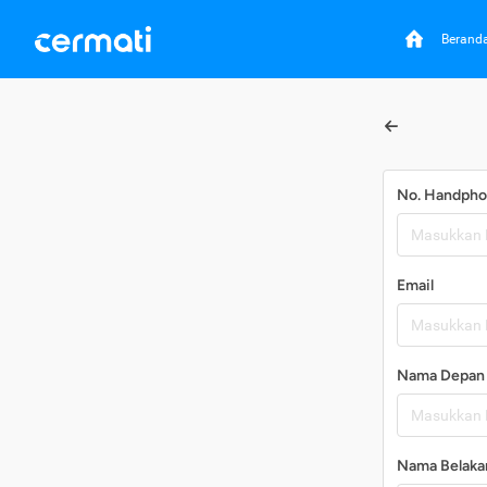
Berand
No. Handph
Email
Nama Depan
Nama Belaka