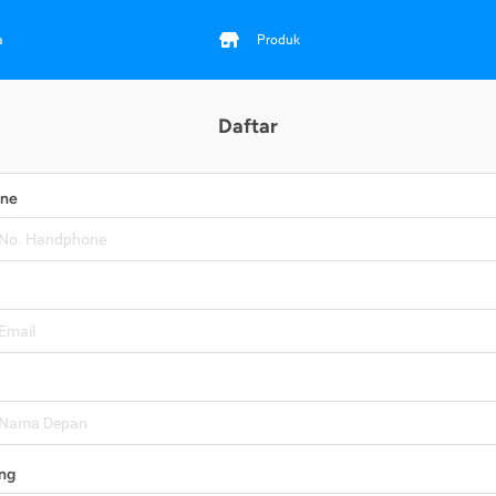
a
Produk
Daftar
one
ng