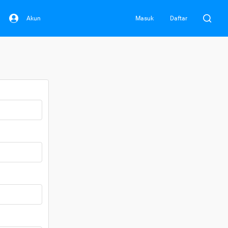
Akun
Masuk
Daftar