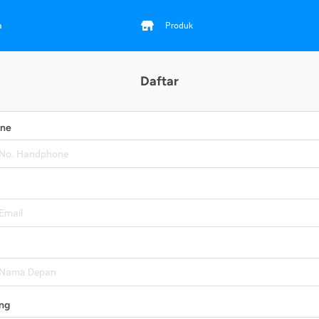
a
Produk
Daftar
one
ng