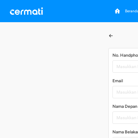
Berand
No. Handph
Email
Nama Depan
Nama Belaka