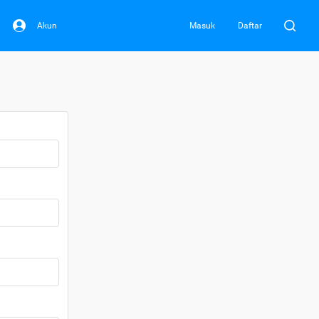
Akun
Masuk
Daftar