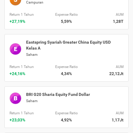
Campuran
Return 1 Tahun
Expense Ratio
AUM
+27,19%
5,59%
1,28T
Eastspring Syariah Greater China Equity USD
E
Kelas A
Saham
Return 1 Tahun
Expense Ratio
AUM
+24,16%
4,34%
22,12Jt
BRI G20 Sharia Equity Fund Dollar
B
Saham
Return 1 Tahun
Expense Ratio
AUM
+23,03%
4,92%
1,17Jt