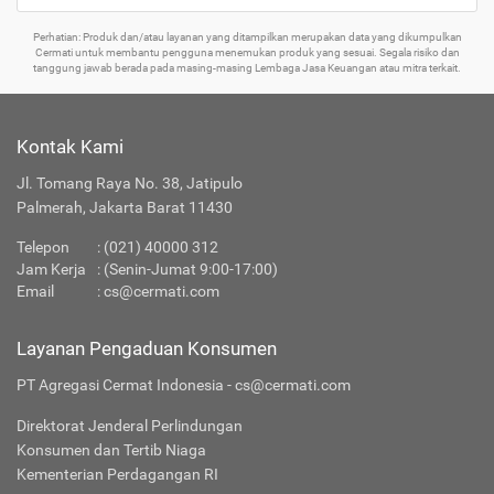
Perhatian: Produk dan/atau layanan yang ditampilkan merupakan data yang dikumpulkan
Cermati untuk membantu pengguna menemukan produk yang sesuai. Segala risiko dan
tanggung jawab berada pada masing-masing Lembaga Jasa Keuangan atau mitra terkait.
Kontak Kami
Jl. Tomang Raya No. 38, Jatipulo
Palmerah, Jakarta Barat 11430
Telepon
:
(021) 40000 312
Jam Kerja
: (Senin-Jumat 9:00-17:00)
Email
:
cs@cermati.com
Layanan Pengaduan Konsumen
PT Agregasi Cermat Indonesia - cs@cermati.com
Direktorat Jenderal Perlindungan
Konsumen dan Tertib Niaga
Kementerian Perdagangan RI