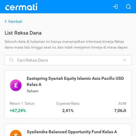
Kembali
List Reksa Dana
Seluruh data di halaman ini hanya menampilkan informasi kinerja Reksa
dana masa lalu hingga saat ini, dan tidak menjamin kinerja di masa depan.
Eastspring Syariah Equity Islamic Asia Pacific USD
E
Kelas A
Saham
Return 1 Tahun
Expense Ratio
AUM
+67,24%
2,41%
7,06Jt
Syailendra Balanced Opportunity Fund Kelas A
S