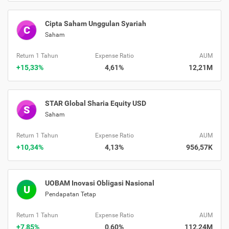
Cipta Saham Unggulan Syariah
C
Saham
Return 1 Tahun
Expense Ratio
AUM
+15,33%
4,61%
12,21M
STAR Global Sharia Equity USD
S
Saham
Return 1 Tahun
Expense Ratio
AUM
+10,34%
4,13%
956,57K
UOBAM Inovasi Obligasi Nasional
U
Pendapatan Tetap
Return 1 Tahun
Expense Ratio
AUM
+7,85%
0,60%
112,24M