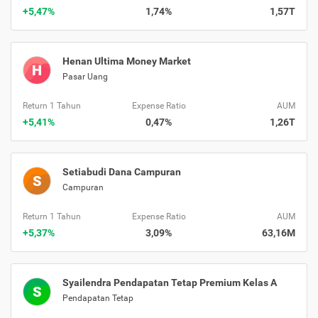
+5,47%
1,74%
1,57T
Henan Ultima Money Market
H
Pasar Uang
Return 1 Tahun
Expense Ratio
AUM
+5,41%
0,47%
1,26T
Setiabudi Dana Campuran
S
Campuran
Return 1 Tahun
Expense Ratio
AUM
+5,37%
3,09%
63,16M
Syailendra Pendapatan Tetap Premium Kelas A
S
Pendapatan Tetap