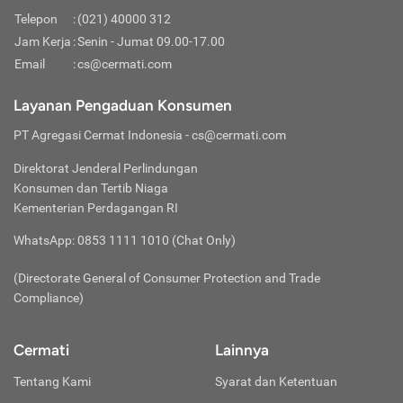
Jika penyelesaian klaim dilakukan secara reimburse,
diperlukan untuk perbaikan kendaraan tidak tersedia
Beberapa Partner Asuransi menyediakan aplikasi atau
Telepon
:
(021) 40000 312
atau sulit ditemukan sehingga membutuhkan waktu
pembayaran klaim ke rekening tertanggung akan
platform digital untuk mempermudah proses klaim. Jika
Jam Kerja
:
Senin - Jumat 09.00-17.00
lebih lama untuk memperoleh komponen tersebut.
dilakukan paling cepat 5 - 14 hari kerja setelah dokumen
tersedia, gunakan aplikasi ini untuk mengunggah
Email
:
cs@cermati.com
dokumen dan melacak status klaim Anda dengan lebih
lengkap diterima oleh Partner Asuransi.
mudah.
Layanan Pengaduan Konsumen
PT Agregasi Cermat Indonesia
- cs@cermati.com
Direktorat Jenderal Perlindungan
Konsumen dan Tertib Niaga
Kementerian Perdagangan RI
WhatsApp: 0853 1111 1010 (Chat Only)
(Directorate General of Consumer Protection and Trade
Compliance)
Cermati
Lainnya
Tentang Kami
Syarat dan Ketentuan