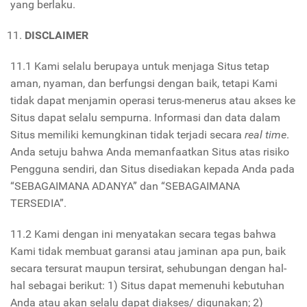
yang berlaku.
DISCLAIMER
11.1 Kami selalu berupaya untuk menjaga Situs tetap
aman, nyaman, dan berfungsi dengan baik, tetapi Kami
tidak dapat menjamin operasi terus-menerus atau akses ke
Situs dapat selalu sempurna. Informasi dan data dalam
Situs memiliki kemungkinan tidak terjadi secara
real time
.
Anda setuju bahwa Anda memanfaatkan Situs atas risiko
Pengguna sendiri, dan Situs disediakan kepada Anda pada
“SEBAGAIMANA ADANYA” dan “SEBAGAIMANA
TERSEDIA”.
11.2 Kami dengan ini menyatakan secara tegas bahwa
Kami tidak membuat garansi atau jaminan apa pun, baik
secara tersurat maupun tersirat, sehubungan dengan hal-
hal sebagai berikut: 1) Situs dapat memenuhi kebutuhan
Anda atau akan selalu dapat diakses/ digunakan; 2)