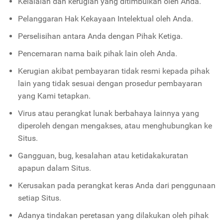
Kelalaian dan kerugian yang ditimbulkan oleh Anda.
Pelanggaran Hak Kekayaan Intelektual oleh Anda.
Perselisihan antara Anda dengan Pihak Ketiga.
Pencemaran nama baik pihak lain oleh Anda.
Kerugian akibat pembayaran tidak resmi kepada pihak
lain yang tidak sesuai dengan prosedur pembayaran
yang Kami tetapkan.
Virus atau perangkat lunak berbahaya lainnya yang
diperoleh dengan mengakses, atau menghubungkan ke
Situs.
Gangguan, bug, kesalahan atau ketidakakuratan
apapun dalam Situs.
Kerusakan pada perangkat keras Anda dari penggunaan
setiap Situs.
Adanya tindakan peretasan yang dilakukan oleh pihak