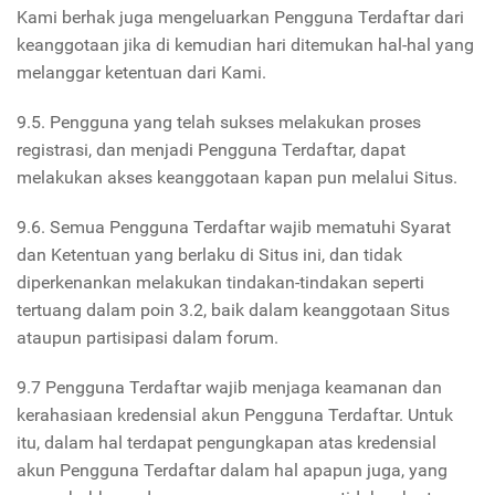
Kami berhak juga mengeluarkan Pengguna Terdaftar dari
keanggotaan jika di kemudian hari ditemukan hal-hal yang
melanggar ketentuan dari Kami.
9.5. Pengguna yang telah sukses melakukan proses
registrasi, dan menjadi Pengguna Terdaftar, dapat
melakukan akses keanggotaan kapan pun melalui Situs.
9.6. Semua Pengguna Terdaftar wajib mematuhi Syarat
dan Ketentuan yang berlaku di Situs ini, dan tidak
diperkenankan melakukan tindakan-tindakan seperti
tertuang dalam poin 3.2, baik dalam keanggotaan Situs
ataupun partisipasi dalam forum.
9.7 Pengguna Terdaftar wajib menjaga keamanan dan
kerahasiaan kredensial akun Pengguna Terdaftar. Untuk
itu, dalam hal terdapat pengungkapan atas kredensial
akun Pengguna Terdaftar dalam hal apapun juga, yang