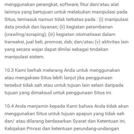
menggunakan perangkat, software, fitur dan/atau alat
lainnya yang bertujuan untuk melakukan manipulasi pada
Situs, termasuk namun tidak terbatas pada : (i) manipulasi
data produk dan layanan; (ii) kegiatan perambanan
(crawling/scraping); (iii) kegiatan otomatisasi dalam
transaksi, jual beli, promosi, dsb; dan/atau (v) aktivitas lain
yang secara wajar dapat dinilai sebagai tindakan
manipulasi sistem.
10.3 Kami berhak melarang Anda untuk menggunakan
atau mengakses Situs lebih lanjut jika penggunaan
tersebut tidak sah atau untuk tujuan lain selain daripada
tujuan yang dimaksud untuk penggunaan Situs ini.
10.4 Anda menjamin kepada Kami bahwa Anda tidak akan
menggunakan Situs untuk tujuan apapun yang tidak sah
dan/ atau dilarang berdasarkan Syarat dan Ketentuan ini,
Kebijakan Privasi dan ketentuan perundang-undangan