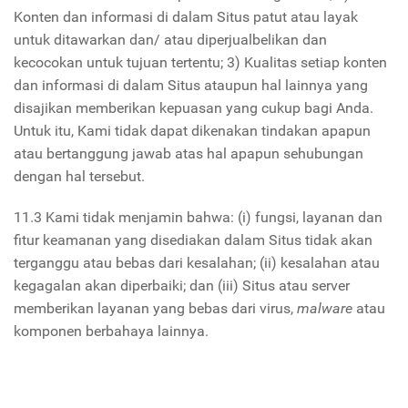
Konten dan informasi di dalam Situs patut atau layak
untuk ditawarkan dan/ atau diperjualbelikan dan
kecocokan untuk tujuan tertentu; 3) Kualitas setiap konten
dan informasi di dalam Situs ataupun hal lainnya yang
disajikan memberikan kepuasan yang cukup bagi Anda.
Untuk itu, Kami tidak dapat dikenakan tindakan apapun
atau bertanggung jawab atas hal apapun sehubungan
dengan hal tersebut.
11.3 Kami tidak menjamin bahwa: (i) fungsi, layanan dan
fitur keamanan yang disediakan dalam Situs tidak akan
terganggu atau bebas dari kesalahan; (ii) kesalahan atau
kegagalan akan diperbaiki; dan (iii) Situs atau server
memberikan layanan yang bebas dari virus,
malware
atau
komponen berbahaya lainnya.