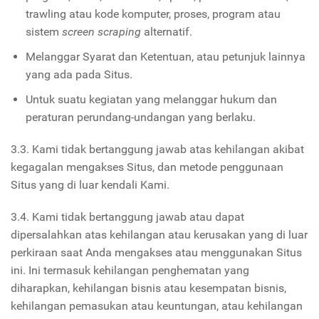
trawling atau kode komputer, proses, program atau
sistem
screen scraping
alternatif.
Melanggar Syarat dan Ketentuan, atau petunjuk lainnya
yang ada pada Situs.
Untuk suatu kegiatan yang melanggar hukum dan
peraturan perundang-undangan yang berlaku.
3.3. Kami tidak bertanggung jawab atas kehilangan akibat
kegagalan mengakses Situs, dan metode penggunaan
Situs yang di luar kendali Kami.
3.4. Kami tidak bertanggung jawab atau dapat
dipersalahkan atas kehilangan atau kerusakan yang di luar
perkiraan saat Anda mengakses atau menggunakan Situs
ini. Ini termasuk kehilangan penghematan yang
diharapkan, kehilangan bisnis atau kesempatan bisnis,
kehilangan pemasukan atau keuntungan, atau kehilangan