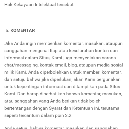
Hak Kekayaan Intelektual tersebut.
KOMENTAR
Jika Anda ingin memberikan komentar, masukan, ataupun
sanggahan mengenai tiap atau keseluruhan konten dan
informasi dalam Situs, Kami juga menyediakan sarana
chat/messaging, kontak email, blog, ataupun media sosial
milik Kami. Anda diperbolehkan untuk memberi komentar,
dan setuju bahwa jika diperlukan, akan Kami pergunakan
untuk kepentingan informasi dan ditampilkan pada Situs
Kami. Dan harap diperhatikan bahwa komentar, masukan,
atau sanggahan yang Anda berikan tidak boleh
bertentangan dengan Syarat dan Ketentuan ini, terutama
seperti tercantum dalam poin 3.2.
Anda setuju bahwa komentar, masukan dan sanggahan