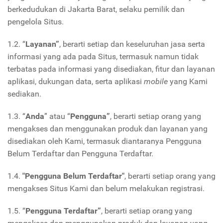
berkedudukan di Jakarta Barat, selaku pemilik dan
pengelola Situs.
1.2. “
Layanan”
, berarti setiap dan keseluruhan jasa serta
informasi yang ada pada Situs, termasuk namun tidak
terbatas pada informasi yang disediakan, fitur dan layanan
aplikasi, dukungan data, serta aplikasi
mobile
yang Kami
sediakan.
1.3. “
Anda
” atau “
Pengguna”
, berarti setiap orang yang
mengakses dan menggunakan produk dan layanan yang
disediakan oleh Kami, termasuk diantaranya Pengguna
Belum Terdaftar dan Pengguna Terdaftar.
1.4.
"Pengguna Belum Terdaftar"
, berarti setiap orang yang
mengakses Situs Kami dan belum melakukan registrasi.
1.5. “
Pengguna Terdaftar”
, berarti setiap orang yang