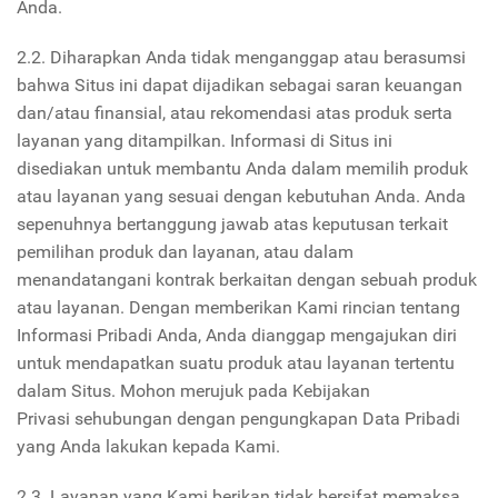
Anda.
2.2. Diharapkan Anda tidak menganggap atau berasumsi
bahwa Situs ini dapat dijadikan sebagai saran keuangan
dan/atau finansial, atau rekomendasi atas produk serta
layanan yang ditampilkan. Informasi di Situs ini
disediakan untuk membantu Anda dalam memilih produk
atau layanan yang sesuai dengan kebutuhan Anda. Anda
sepenuhnya bertanggung jawab atas keputusan terkait
pemilihan produk dan layanan, atau dalam
menandatangani kontrak berkaitan dengan sebuah produk
atau layanan. Dengan memberikan Kami rincian tentang
Informasi Pribadi Anda, Anda dianggap mengajukan diri
untuk mendapatkan suatu produk atau layanan tertentu
dalam Situs. Mohon merujuk pada
Kebijakan
Privasi
sehubungan dengan pengungkapan Data Pribadi
yang Anda lakukan kepada Kami.
2.3. Layanan yang Kami berikan tidak bersifat memaksa