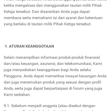
ketika mengakses dan menggunakan tautan milik Pihak
Ketiga tersebut. Dan disarankan Anda juga dapat
membaca serta memahami isi dari syarat dan ketentuan
yang berlaku di tautan milik Pihak Ketiga tersebut.
ATURAN KEANGGOTAAN
Selain menampilkan informasi produk-produk finansial
dan/atau keuangan, asuransi, dan telekomunikasi, Kami
juga menyediakan keanggotaan bagi Anda selaku
Pengguna. Anda dapat memeriksa riwayat keuangan Anda
dan juga menemukan produk yang sesuai dengan profil
Anda, serta juga dapat berpartisipasi di forum yang juga
Kami sediakan.
9.1. Sebelum menjadi anggota (atau disebut dengan