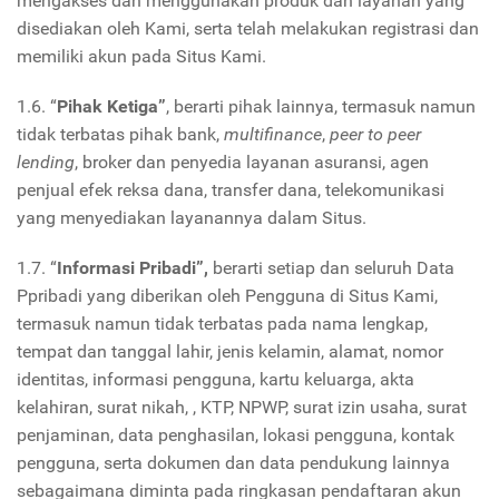
mengakses dan menggunakan produk dan layanan yang
disediakan oleh Kami, serta telah melakukan registrasi dan
memiliki akun pada Situs Kami.
1.6. “
Pihak Ketiga”
, berarti pihak lainnya, termasuk namun
tidak terbatas pihak bank,
multifinance
,
peer to peer
lending
, broker dan penyedia layanan asuransi, agen
penjual efek reksa dana, transfer dana, telekomunikasi
yang menyediakan layanannya dalam Situs.
1.7. “
Informasi Pribadi”,
berarti setiap dan seluruh Data
Ppribadi yang diberikan oleh Pengguna di Situs Kami,
termasuk namun tidak terbatas pada nama lengkap,
tempat dan tanggal lahir, jenis kelamin, alamat, nomor
identitas, informasi pengguna, kartu keluarga, akta
kelahiran, surat nikah, , KTP, NPWP, surat izin usaha, surat
penjaminan, data penghasilan, lokasi pengguna, kontak
pengguna, serta dokumen dan data pendukung lainnya
sebagaimana diminta pada ringkasan pendaftaran akun