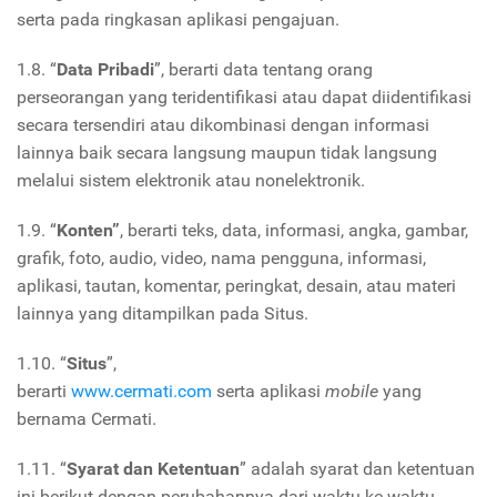
serta pada ringkasan aplikasi pengajuan.
1.8. “
Data Pribadi
”, berarti data tentang orang
perseorangan yang teridentifikasi atau dapat diidentifikasi
secara tersendiri atau dikombinasi dengan informasi
lainnya baik secara langsung maupun tidak langsung
melalui sistem elektronik atau nonelektronik.
1.9. “
Konten”
, berarti teks, data, informasi, angka, gambar,
grafik, foto, audio, video, nama pengguna, informasi,
aplikasi, tautan, komentar, peringkat, desain, atau materi
lainnya yang ditampilkan pada Situs.
1.10. “
Situs
”,
berarti
www.cermati.com
serta aplikasi
mobile
yang
bernama Cermati.
1.11. “
Syarat dan Ketentuan
” adalah syarat dan ketentuan
ini berikut dengan perubahannya dari waktu ke waktu.