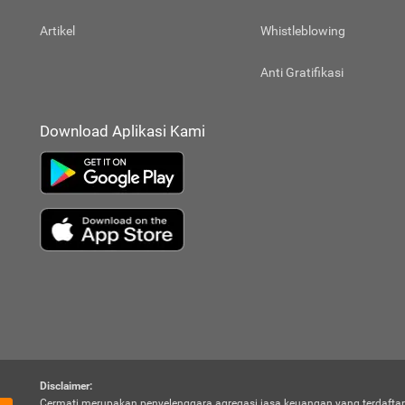
Artikel
Whistleblowing
Anti Gratifikasi
Download Aplikasi Kami
Disclaimer:
Cermati merupakan penyelenggara agregasi jasa keuangan yang terdaftar