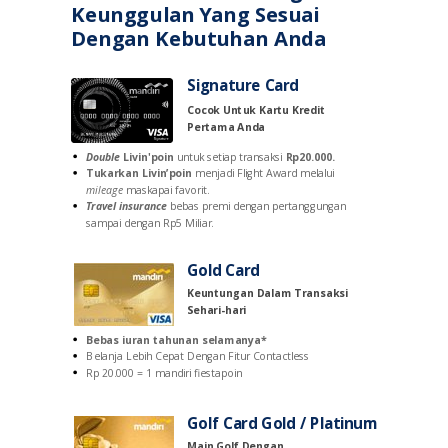
Keunggulan Yang Sesuai
Dengan Kebutuhan Anda
Signature Card
Cocok Untuk Kartu Kredit
Pertama Anda
Double
Livin'poin
untuk setiap transaksi
Rp20.000.
Tukarkan Livin’poin
menjadi Flight Award melalui
mileage
maskapai favorit.
Travel insurance
bebas premi dengan pertanggungan
sampai dengan Rp5 Miliar.
Gold Card
Keuntungan Dalam Transaksi
Sehari-hari
Bebas iuran tahunan selamanya*
Belanja Lebih Cepat Dengan Fitur Contactless
Rp 20.000 = 1 mandiri fiestapoin
Golf Card Gold / Platinum
Main Golf Dengan