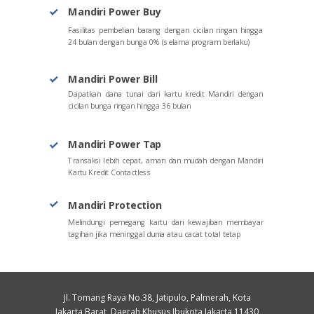
Mandiri Power Buy
Fasilitas pembelian barang dengan cicilan ringan hingga
24 bulan dengan bunga 0% (selama program berlaku)
Mandiri Power Bill
Dapatkan dana tunai dari kartu kredit Mandiri dengan
cicilan bunga ringan hingga 36 bulan
Mandiri Power Tap
Transaksi lebih cepat, aman dan mudah dengan Mandiri
Kartu Kredit Contactless
Mandiri Protection
Melindungi pemegang kartu dari kewajiban membayar
tagihan jika meninggal dunia atau cacat total tetap
Jl. Tomang Raya No.38, Jatipulo, Palmerah, Kota
Jakarta Barat, Daerah Khusus Ibukota Jakarta 11430