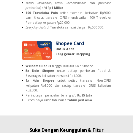
Travel insurance
,
travel inconvenience
dan
purchase
protection
)
s/d
Rp1 Miliar
100 Traveloka Poin
setiap transaksi kelipatan Rp8000
dan khusus transaksi QRIS mendapatkan 100 Traveloka
Poin setiap kelipatan Rp20.000
Everyday deals
di Traveloka sampai dengan Rp550.000.
Shopee Card
Untuk Anda
Penggemar Shopping
Welcome Bonus
hingga 100.000 Koin Shopee.
5x Koin Shopee
untuk setiap pembelian Food &
Beverages kelipatan transaksi Rp1.000.
1x Koin Shopee
untuk setiap transaksi Non-QRIS
kelipatan Rp1.000 dan setiap transaksi QRIS kelipatan
Rp2.500.
Perlindungan pembelian barang
s/d
Rp25 Juta
Bebas biaya iuran tahunan
1 tahun pertama
.
Suka Dengan Keunggulan & Fitur