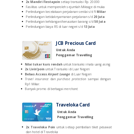
2x Mandiri Fiestapoin
setiap transaksi Rp. 20.000
Fasilitas untuk memperoleh sejumlah Mileage di muka
Perlindungan kecelakaan perjalanan senilai s/d
1 Miliar
Perlindungan ketidaknyamanan perjalanan s/d
20 Juta
Perlindungan kehilangan/kerusakan barang s/d
50 Juta
Perlindungan
biaya RS di luar negeri
s/d
1
3 Juta
JCB Precious Card
Untuk Anda
Penggemar Travelling
Nilai tukar kurs rendah
untuk transaksi mata uang asing
2x Livin’poin
untuk Transaksi di Luar Negeri
Bebas Access
Airport Lounge
di Luar Negeri
Travel insurance
dan
purchase protection
sampai dengan
Rp1 Miliar.
Banyak promo di berbagai
merchant.
Traveloka Card
Untuk Anda
Penggemar Travelling
2x
T
raveloka Poin
untuk setiap pembelian tiket pesawat
dan hotel di Traveloka