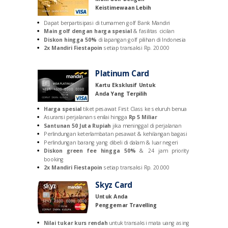
Keistimewaan Lebih
Dapat berpartisipasi di turnamen golf Bank Mandiri
Main golf dengan harga spesial
& fasilitas cicilan
Diskon hingga 50%
di lapangan golf pilihan di Indonesia
2x Mandiri Fiestapoin
setiap transaksi Rp. 20.000
Platinum Card
Kartu Eksklusif Untuk
Anda Yang Terpilih
Harga spesial
tiket pesawat First Class ke seluruh benua
Asuransi perjalanan senilai hingga
Rp 5 Miliar
Santunan 50 Juta Rupiah
j
ika meninggal di perjalanan
Perlindungan keterlambatan pesawat & kehilangan bagasi
Perlindungan barang yang dibeli di dalam & luar negeri
Diskon green fee hingga 50%
& 24 jam priority
booking
2x Mandiri Fiestapoin
setiap transaksi Rp. 20.000
Skyz Card
Untuk Anda
Penggemar Travelling
Nilai tukar kurs rendah
untuk transaksi mata uang asing