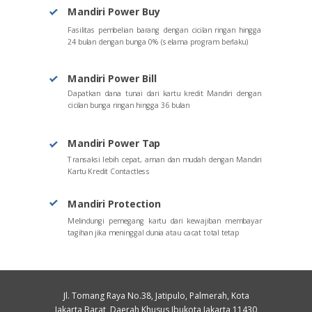
Mandiri Power Buy
Fasilitas pembelian barang dengan cicilan ringan hingga
24 bulan dengan bunga 0% (selama program berlaku)
Mandiri Power Bill
Dapatkan dana tunai dari kartu kredit Mandiri dengan
cicilan bunga ringan hingga 36 bulan
Mandiri Power Tap
Transaksi lebih cepat, aman dan mudah dengan Mandiri
Kartu Kredit Contactless
Mandiri Protection
Melindungi pemegang kartu dari kewajiban membayar
tagihan jika meninggal dunia atau cacat total tetap
Jl. Tomang Raya No.38, Jatipulo, Palmerah, Kota
Jakarta Barat, Daerah Khusus Ibukota Jakarta 11430