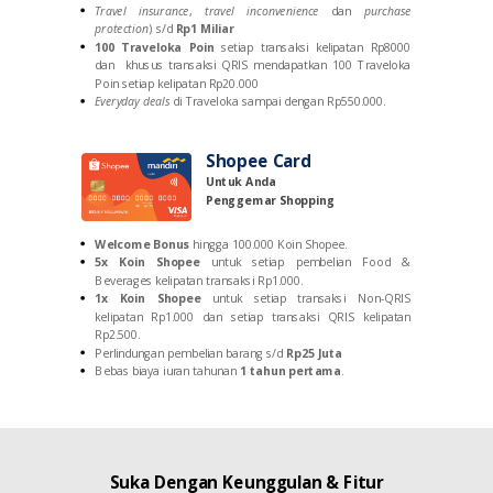
Travel insurance
,
travel inconvenience
dan
purchase
protection
)
s/d
Rp1 Miliar
100 Traveloka Poin
setiap transaksi kelipatan Rp8000
dan khusus transaksi QRIS mendapatkan 100 Traveloka
Poin setiap kelipatan Rp20.000
Everyday deals
di Traveloka sampai dengan Rp550.000.
Shopee Card
Untuk Anda
Penggemar Shopping
Welcome Bonus
hingga 100.000 Koin Shopee.
5x Koin Shopee
untuk setiap pembelian Food &
Beverages kelipatan transaksi Rp1.000.
1x Koin Shopee
untuk setiap transaksi Non-QRIS
kelipatan Rp1.000 dan setiap transaksi QRIS kelipatan
Rp2.500.
Perlindungan pembelian barang
s/d
Rp25 Juta
Bebas biaya iuran tahunan
1 tahun pertama
.
Suka Dengan Keunggulan & Fitur