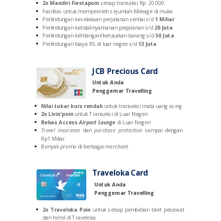
2x Mandiri Fiestapoin
setiap transaksi Rp. 20.000
Fasilitas untuk memperoleh sejumlah Mileage di muka
Perlindungan kecelakaan perjalanan senilai s/d
1 Miliar
Perlindungan ketidaknyamanan perjalanan s/d
20 Juta
Perlindungan kehilangan/kerusakan barang s/d
50 Juta
Perlindungan
biaya RS di luar negeri
s/d
1
3 Juta
JCB Precious Card
Untuk Anda
Penggemar Travelling
Nilai tukar kurs rendah
untuk transaksi mata uang asing
2x Livin’poin
untuk Transaksi di Luar Negeri
Bebas Access
Airport Lounge
di Luar Negeri
Travel insurance
dan
purchase protection
sampai dengan
Rp1 Miliar.
Banyak promo di berbagai
merchant.
Traveloka Card
Untuk Anda
Penggemar Travelling
2x
T
raveloka Poin
untuk setiap pembelian tiket pesawat
dan hotel di Traveloka