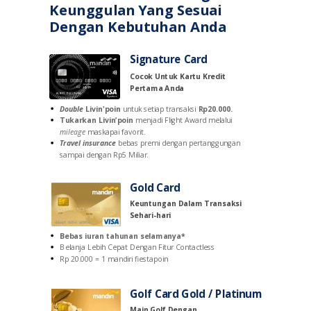
Keunggulan Yang Sesuai
Dengan Kebutuhan Anda
Signature Card
Cocok Untuk Kartu Kredit
Pertama Anda
Double
Livin'poin
untuk setiap transaksi
Rp20.000.
Tukarkan Livin’poin
menjadi Flight Award melalui
mileage
maskapai favorit.
Travel insurance
bebas premi dengan pertanggungan
sampai dengan Rp5 Miliar.
Gold Card
Keuntungan Dalam Transaksi
Sehari-hari
Bebas iuran tahunan selamanya*
Belanja Lebih Cepat Dengan Fitur Contactless
Rp 20.000 = 1 mandiri fiestapoin
Golf Card Gold / Platinum
Main Golf Dengan