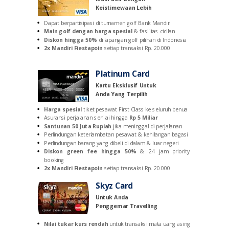
Keistimewaan Lebih
Dapat berpartisipasi di turnamen golf Bank Mandiri
Main golf dengan harga spesial
& fasilitas cicilan
Diskon hingga 50%
di lapangan golf pilihan di Indonesia
2x Mandiri Fiestapoin
setiap transaksi Rp. 20.000
Platinum Card
Kartu Eksklusif Untuk
Anda Yang Terpilih
Harga spesial
tiket pesawat First Class ke seluruh benua
Asuransi perjalanan senilai hingga
Rp 5 Miliar
Santunan 50 Juta Rupiah
j
ika meninggal di perjalanan
Perlindungan keterlambatan pesawat & kehilangan bagasi
Perlindungan barang yang dibeli di dalam & luar negeri
Diskon green fee hingga 50%
& 24 jam priority
booking
2x Mandiri Fiestapoin
setiap transaksi Rp. 20.000
Skyz Card
Untuk Anda
Penggemar Travelling
Nilai tukar kurs rendah
untuk transaksi mata uang asing