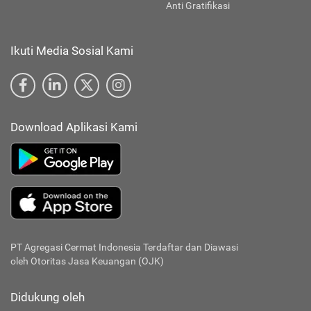
Anti Gratifikasi
Ikuti Media Sosial Kami
Download Aplikasi Kami
PT Agregasi Cermat Indonesia
Terdaftar dan Diawasi
oleh Otoritas Jasa Keuangan (OJK)
Didukung oleh