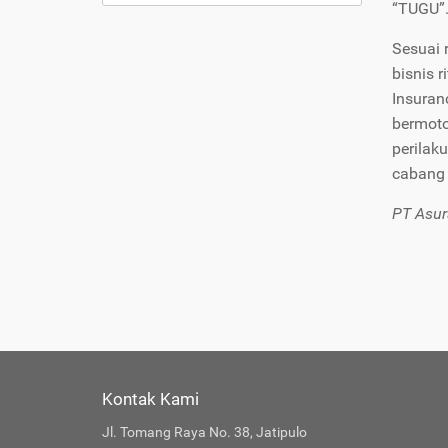
“TUGU”
Sesuai 
bisnis 
Insuranc
bermoto
perilak
cabang 
PT Asur
Kontak Kami
Jl. Tomang Raya No. 38, Jatipulo