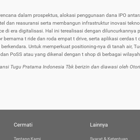
.
rencana dalam prospektus, alokasi penggunaan dana IPO anta
ritel dan reasuransi serta membangun infrastruktur inovasi tek
e di era digitalisasi. Hal ini terealisasi dengan diluncurkannya
r bernama t ride dan roda empat t drive, serta aplikasi cerdas
u berkendara. Untuk memperkuat positioning-nya di tanah air, Tug
dan PoSS atau yang dikenal dengan t shop di berbagai wilayah 
ansi Tugu Pratama Indonesia Tbk berizin dan diawasi oleh Oto
Cermati
Lainnya
Tentang Kami
Syarat & Ketentuan