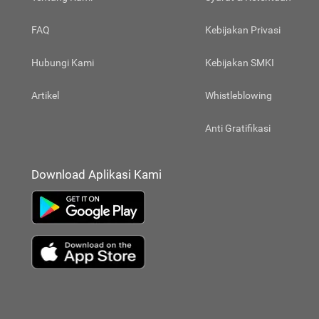
FAQ
Kebijakan Privasi
Hubungi Kami
Kebijakan SMKI
Artikel
Whistleblowing
Anti Gratifikasi
Download Aplikasi Kami