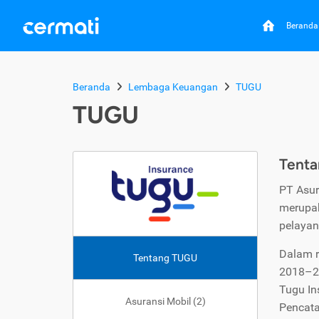
Beranda
Beranda
Lembaga Keuangan
TUGU
TUGU
Tent
PT Asur
merupak
pelayan
Dalam 
Tentang TUGU
2018–20
Tugu In
Asuransi Mobil (2)
Pencata