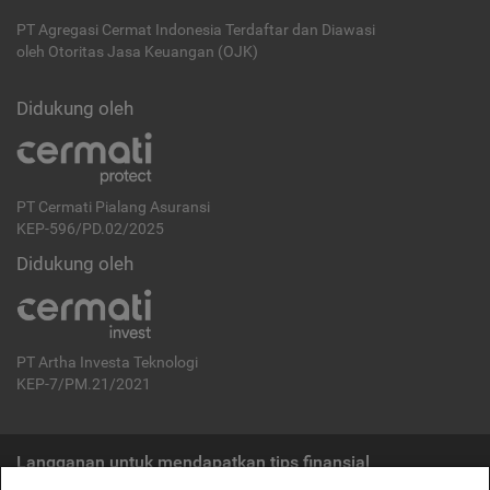
PT Agregasi Cermat Indonesia
Terdaftar dan Diawasi
oleh Otoritas Jasa Keuangan (OJK)
Didukung oleh
PT Cermati Pialang Asuransi
KEP-596/PD.02/2025
Didukung oleh
PT Artha Investa Teknologi
KEP-7/PM.21/2021
Langganan untuk mendapatkan tips finansial