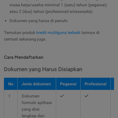
masa kerja/usaha minimal 1 (satu) tahun (pegawai)
atau 2 (dua) tahun (profesional/wiraswasta).
Dokumen yang harus di penuhi.
Temukan produk
kredit mulitguna terbaik
lainnya di
cermati sekarang juga.
Cara Mendaftarkan
Dokumen yang Harus Disiapkan
No
Jenis dokumen
Pegawai
Profesional
W
1
Dokumen
formulir aplikasi
yang diisi
lengkap dan