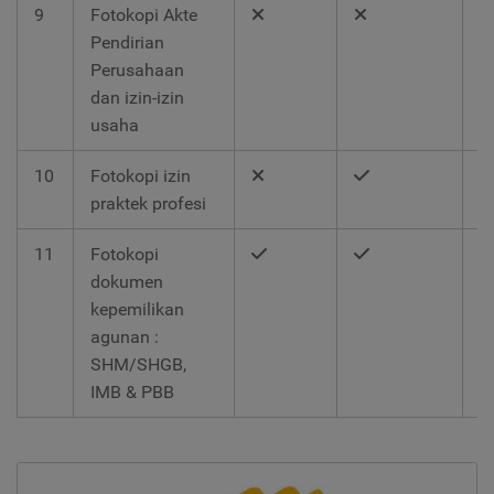
9
Fotokopi Akte
Pendirian
Perusahaan
dan izin-izin
usaha
10
Fotokopi izin
praktek profesi
11
Fotokopi
dokumen
kepemilikan
agunan :
SHM/SHGB,
IMB & PBB