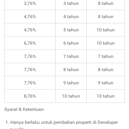
3
,76
%
3 tahun
8
tahun
4
,76
%
4 tahun
8
tahun
4
,76
%
5
tahun
10
tahun
6,76%
6
tahun
10
tahun
7,76%
7
tahun
7
tahun
7,
76
%
8
tahun
8
tahun
7,
76
%
9
tahun
9
tahun
8,76%
10
tahun
10
tahun
Syarat & Ketentuan:
Hanya berlaku untuk pembelian properti di Developer