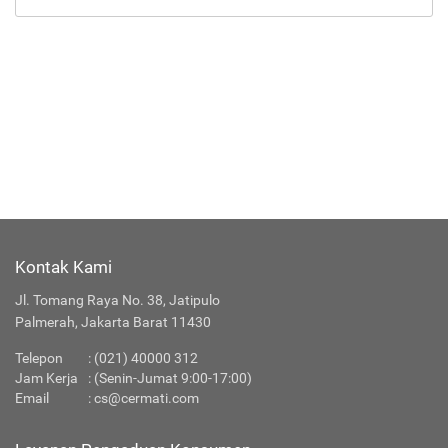
Kontak Kami
Jl. Tomang Raya No. 38, Jatipulo
Palmerah, Jakarta Barat 11430
Telepon
:
(021) 40000 312
Jam Kerja
: (Senin-Jumat 9:00-17:00)
Email
:
cs@cermati.com