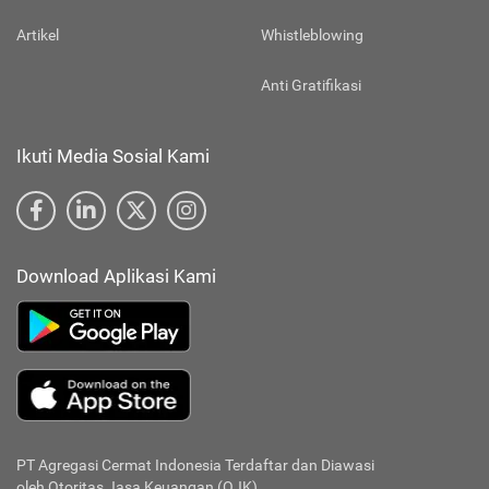
Artikel
Whistleblowing
Anti Gratifikasi
Ikuti Media Sosial Kami
Download Aplikasi Kami
PT Agregasi Cermat Indonesia
Terdaftar dan Diawasi
oleh Otoritas Jasa Keuangan (OJK)