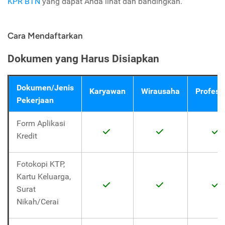
KPR BTN
yang dapat Anda lihat dan bandingkan.
Cara Mendaftarkan
Dokumen yang Harus Disiapkan
Dokumen/Jenis
Karyawan
Wirausaha
Profesi
Pekerjaan
Form Aplikasi
Kredit
Fotokopi KTP,
Kartu Keluarga,
Surat
Nikah/Cerai