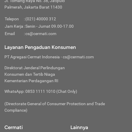
Jl. Tomang Raya No. 38, Jatipulo
tercatat telat bayar atau menunggak cicilan selama 180 hari
Pinjaman Online
dilakukan kurang dari sebulan karena adanya jeda waktu
Laporan kredit adalah dokumen yang mencatat riwayat kredit
hingga mendekati limit atau plafon maksimalnya.
atau lebih.
Kredit Kendaraan Bermotor (KKB)
Palmerah, Jakarta Barat 11430
antara periode pelaporan bank atau institusi keuangan kepada
seseorang atau sebuah bisnis. Dokumen ini berisi informasi
Sebagai contoh, jika memiliki limit kredit sebesar 100 juta
Kredit Pemilikan Rumah (KPR)
OJK dan biro kredit.
Catatan kolektibilitas dari calon debitur pada tiap fasilitas
tentang pola pembayaran tagihan serta status keterlambatan
rupiah, hanya ajukan pinjaman hingga 30 juta rupiah
Paylater
Telepon
:
(021) 40000 312
pinjaman atau kredit yang pernah diajukan maupun sedang
pembayaran, jika ada. Pemberi pinjaman menggunakan laporan
Kredit Tanpa Agunan (KTA)
saja. Dengan begitu, Anda akan dianggap lebih mampu
Jam Kerja
:
Senin - Jumat 09.00-17.00
*Cermati hanya menampilkan kredit aktif sehingga kredit
Pinjaman dengan Agunan
dijalani tersebut sangat berpengaruh terhadap persetujuan
kredit untuk menilai risiko dalam memberikan pinjaman.
mengelola pinjaman dan memperbaiki skor kredit.
berstatus lunas/tutup/dihapusbukukan tidak ditampilkan.
Email
:
cs@cermati.com
Kredit Usaha Rakyat (KUR)
pinjaman.
Tetap Aktifkan Kartu Kredit Lama
Memiliki laporan kredit yang baik dapat memberikan
Layanan Pengaduan Konsumen
keuntungan, seperti suku bunga yang lebih rendah dan
Jika menggunakan kartu kredit, pastikan untuk tetap
persyaratan kredit yang lebih menguntungkan.
membiarkannya aktif meski tidak digunakan sekalipun.
PT Agregasi Cermat Indonesia
- cs@cermati.com
Pasalnya, hal ini akan membuat Anda dianggap sebagai
Direktorat Jenderal Perlindungan
pengguna lama layanan tersebut dan lebih dipercaya
Konsumen dan Tertib Niaga
saat mengajukan pinjaman baru.
Kementerian Perdagangan RI
Berkala Cek Laporan Kredit
WhatsApp: 0853 1111 1010 (Chat Only)
Anda juga bisa secara berkala mengecek laporan kredit di
SLIK untuk mengetahui skor pinjaman yang dimiliki. Jika
(Directorate General of Consumer Protection and Trade
didapati ada kredit dengan kolektibilitas buruk, usahakan
Compliance)
untuk segera melunasinya agar tak berimbas buruk pada
skor kredit.
Cermati
Lainnya
Batasi Tanggungan Utang