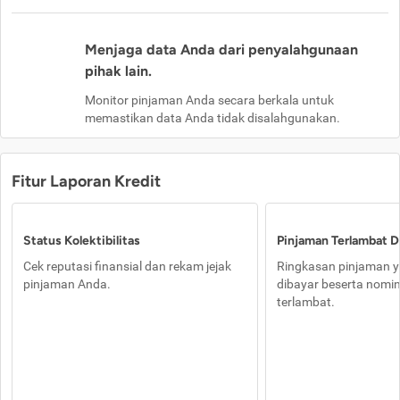
Menjaga data Anda dari penyalahgunaan
pihak lain.
Monitor pinjaman Anda secara berkala untuk
memastikan data Anda tidak disalahgunakan.
Fitur Laporan Kredit
Status Kolektibilitas
Pinjaman Terlambat D
Cek reputasi finansial dan rekam jejak
Ringkasan pinjaman y
pinjaman Anda.
dibayar beserta nomi
terlambat.