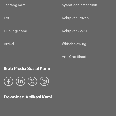
Tentang Kami
Tips lainnya untuk menurunkan skor kredit adalah
Syarat dan Ketentuan
membatasi tanggungan utang. Mulai lunasi pinjaman
tanpa mengajukan pinjaman baru agar limit kredit yang
FAQ
Kebijakan Privasi
dimiliki kembali ideal. Dengan begitu, skor kredit akan ikut
membaik dan memudahkan Anda untuk memohon utang
Hubungi Kami
Kebijakan SMKI
baru ketika dibutuhkan di situasi darurat.
Lunasi Beban Utang yang Tertunggak
Artikel
Whistleblowing
Tips mempertahankan skor kredit agar tetap positif yang
terakhir adalah dengan melunasi utang yang sudah
Anti Gratifikasi
terlanjur tertunggak. Melunasi utang yang tertunggak
adalah satu-satunya cara yang bisa dilakukan untuk
Ikuti Media Sosial Kami
memperbaiki skor kredit yang buruk.
Jika memang masih kesulitan untuk menuntaskan
tanggungan tersebut, Anda bisa mengajukan keringanan
ke pihak penyedia pinjaman. Biasanya, Anda akan
Download Aplikasi Kami
mendapatkan bantuan berupa perpanjangan tenor,
penurunan suku bunga, maupun keringanan lain untuk
memudahkan pelunasan utang tersebut.