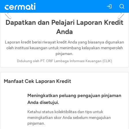
Dapatkan dan Pelajari Laporan Kredit
Anda
Laporan kredit berisi riwayat kredit Anda yang biasanya digunakan
oleh institusi keuangan untuk menimbang kelayakan memperoleh
pinjaman.
Didukung oleh PT. CRIF Lembaga Informasi Keuangan (CLIK)
Manfaat Cek Laporan Kredit
Meningkatkan peluang pengajuan pinjaman
Anda disetujui.
Ketahui status kolektibilitas dan tips untuk
meningkatkan skor Anda sebelum mengajukan
pinjaman.