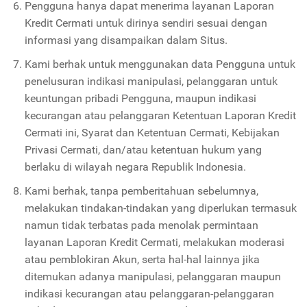
Pengguna hanya dapat menerima layanan Laporan
Kredit Cermati untuk dirinya sendiri sesuai dengan
informasi yang disampaikan dalam Situs.
Kami berhak untuk menggunakan data Pengguna untuk
penelusuran indikasi manipulasi, pelanggaran untuk
keuntungan pribadi Pengguna, maupun indikasi
kecurangan atau pelanggaran Ketentuan Laporan Kredit
Cermati ini, Syarat dan Ketentuan Cermati, Kebijakan
Privasi Cermati, dan/atau ketentuan hukum yang
berlaku di wilayah negara Republik Indonesia.
Kami berhak, tanpa pemberitahuan sebelumnya,
melakukan tindakan-tindakan yang diperlukan termasuk
namun tidak terbatas pada menolak permintaan
layanan Laporan Kredit Cermati, melakukan moderasi
atau pemblokiran Akun, serta hal-hal lainnya jika
ditemukan adanya manipulasi, pelanggaran maupun
indikasi kecurangan atau pelanggaran-pelanggaran