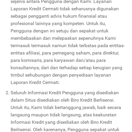
sejenis antara Pengguna dengan Kami. Layanan
Laporan Kredit Cermati tidak seharusnya digunakan
sebagai pengganti advis hukum finansial atau
profesional lainnya yang kompeten. Untuk itu,
Pengguna dengan ini setuju dan sepakat untuk
membebaskan dan melepaskan sepenuhnya Kami
termasuk termasuk namun tidak terbatas pada entitas-
entitas afiliasi, para pemegang saham, para direktur,
para komisaris, para karyawan dan/atau para
konsultannya, dari dan terhadap setiap kerugian yang
timbul sehubungan dengan penyediaan layanan
Laporan Kredit Cermati.
Seluruh Informasi Kredit Pengguna yang disediakan
dalam Situs disediakan oleh Biro Kredit Berlisensi.
Untuk itu, Kami tidak bertanggung jawab, baik secara
langsung maupun tidak langsung, atas keakuratan
Informasi Kredit yang disediakan oleh Biro Kredit
Berlisensi. Oleh karenanya, Pengguna sepakat untuk