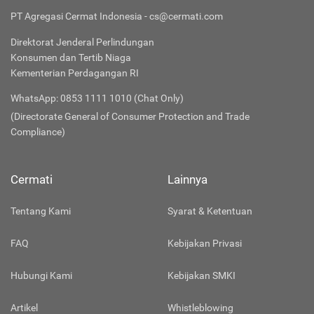
PT Agregasi Cermat Indonesia - cs@cermati.com
Direktorat Jenderal Perlindungan
Konsumen dan Tertib Niaga
Kementerian Perdagangan RI
WhatsApp: 0853 1111 1010 (Chat Only)
(Directorate General of Consumer Protection and Trade
Compliance)
Cermati
Lainnya
Tentang Kami
Syarat & Ketentuan
FAQ
Kebijakan Privasi
Hubungi Kami
Kebijakan SMKI
Artikel
Whistleblowing