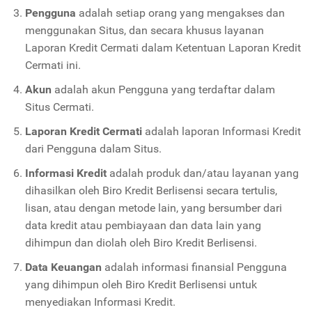
Pengguna
adalah setiap orang yang mengakses dan
menggunakan Situs, dan secara khusus layanan
Laporan Kredit Cermati dalam Ketentuan Laporan Kredit
Cermati ini.
Akun
adalah akun Pengguna yang terdaftar dalam
Situs Cermati.
Laporan Kredit Cermati
adalah laporan Informasi Kredit
dari Pengguna dalam Situs.
Informasi Kredit
adalah produk dan/atau layanan yang
dihasilkan oleh Biro Kredit Berlisensi secara tertulis,
lisan, atau dengan metode lain, yang bersumber dari
data kredit atau pembiayaan dan data lain yang
dihimpun dan diolah oleh Biro Kredit Berlisensi.
Data Keuangan
adalah informasi finansial Pengguna
yang dihimpun oleh Biro Kredit Berlisensi untuk
menyediakan Informasi Kredit.