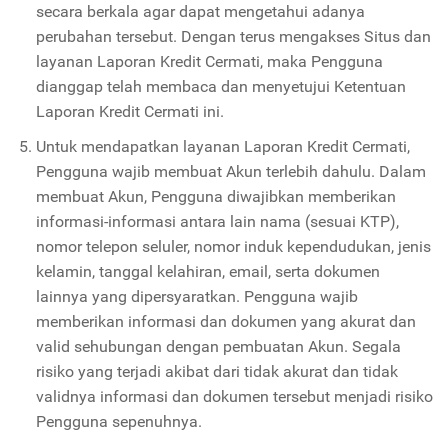
secara berkala agar dapat mengetahui adanya
perubahan tersebut. Dengan terus mengakses Situs dan
layanan Laporan Kredit Cermati, maka Pengguna
dianggap telah membaca dan menyetujui Ketentuan
Laporan Kredit Cermati ini.
Untuk mendapatkan layanan Laporan Kredit Cermati,
Pengguna wajib membuat Akun terlebih dahulu. Dalam
membuat Akun, Pengguna diwajibkan memberikan
informasi-informasi antara lain nama (sesuai KTP),
nomor telepon seluler, nomor induk kependudukan, jenis
kelamin, tanggal kelahiran, email, serta dokumen
lainnya yang dipersyaratkan. Pengguna wajib
memberikan informasi dan dokumen yang akurat dan
valid sehubungan dengan pembuatan Akun. Segala
risiko yang terjadi akibat dari tidak akurat dan tidak
validnya informasi dan dokumen tersebut menjadi risiko
Pengguna sepenuhnya.