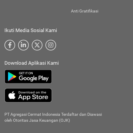
Anti Gratifikasi
Ikuti Media Sosial Kami
Download Aplikasi Kami
PT Agregasi Cermat Indonesia
Terdaftar dan Diawasi
oleh Otoritas Jasa Keuangan (OJK)