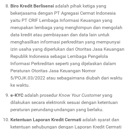
Biro Kredit Berlisensi
adalah pihak ketiga yang
bekerjasama dengan PT Agregasi Cermat Indonesia
yaitu PT CRIF Lembaga Informasi Keuangan yang
merupakan lembaga yang menghimpun dan mengolah
data kredit atau pembiayaan dan data lain untuk
menghasilkan informasi perkreditan yang mempunyai
izin usaha yang diperlukan dari Otoritas Jasa Keuangan
Republik Indonesia sebagai Lembaga Pengelola
Informasi Perkreditan seperti yang dijelaskan dalam
Peraturan Otoritas Jasa Keuangan Nomor
5/POJK.03/2022 atau sebagaimana diubah dari waktu
ke waktu.
e-KYC
adalah prosedur
Know Your Customer
yang
dilakukan secara elektronik sesuai dengan ketentuan
peraturan perundang-undangan yang berlaku.
Ketentuan Laporan Kredit Cermati
adalah syarat dan
ketentuan sehubungan dengan Laporan Kredit Cermati