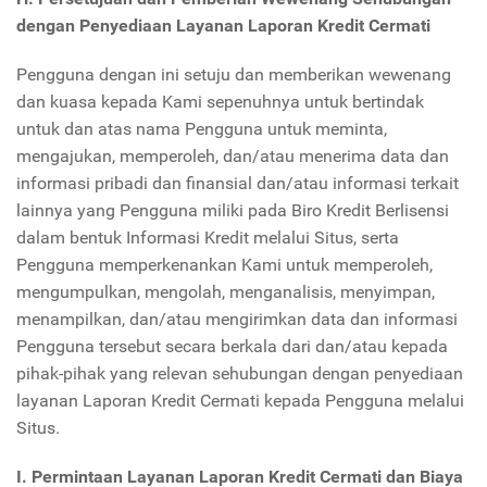
dengan Penyediaan Layanan Laporan Kredit Cermati
Pengguna dengan ini setuju dan memberikan wewenang
dan kuasa kepada Kami sepenuhnya untuk bertindak
untuk dan atas nama Pengguna untuk meminta,
mengajukan, memperoleh, dan/atau menerima data dan
informasi pribadi dan finansial dan/atau informasi terkait
lainnya yang Pengguna miliki pada Biro Kredit Berlisensi
dalam bentuk Informasi Kredit melalui Situs, serta
Pengguna memperkenankan Kami untuk memperoleh,
mengumpulkan, mengolah, menganalisis, menyimpan,
menampilkan, dan/atau mengirimkan data dan informasi
Pengguna tersebut secara berkala dari dan/atau kepada
pihak-pihak yang relevan sehubungan dengan penyediaan
layanan Laporan Kredit Cermati kepada Pengguna melalui
Situs.
I. Permintaan Layanan Laporan Kredit Cermati dan Biaya