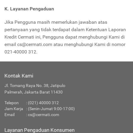
K. Layanan Pengaduan
Jika Pengguna masih memerlukan jawaban atas
pertanyaan yang tidak terdapat dalam Ketentuan Laporan
Kredit Cermati ini, Pengguna dapat menghubungi Kami di
email cs@cermati.com atau menghubungi Kami di nomor
021-40000 312.
Kontak Kami
Jl. Tomang Raya No. 38, Jatipulo
Palmerah, Jakarta Barat 11430
Telepon
:
(021) 40000 312
Jam Kerja
: (Senin-Jumat 9:00-17:00)
Email
:
cs@cermati.com
Layanan Pengaduan Konsumen