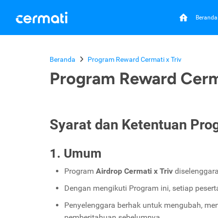
Beranda
Beranda
Program Reward Cermati x Triv
Program Reward Cerma
Syarat dan Ketentuan Pro
1. Umum
Program
Airdrop Cermati x Triv
diselenggara
Dengan mengikuti Program ini, setiap peser
Penyelenggara berhak untuk mengubah, men
pemberitahuan sebelumnya.