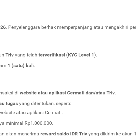
026
. Penyelenggara berhak memperpanjang atau mengakhiri peri
kun
Triv
yang telah
terverifikasi (KYC Level 1)
.
gram
1 (satu) kali
.
nsaksi di
website atau aplikasi Cermati dan/atau Triv
.
tau tugas
yang ditentukan, seperti:
ebsite atau aplikasi Cermati.
ya minimal Rp1.000.000.
uan akan menerima
reward saldo IDR Triv
yang dikirim ke akun