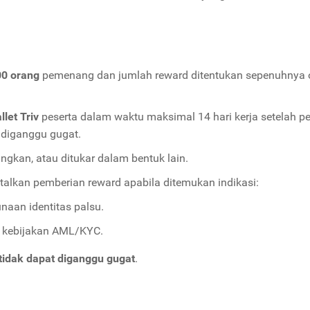
00 orang
pemenang dan jumlah reward ditentukan sepenuhnya o
llet Triv
peserta dalam waktu maksimal 14 hari kerja setela
t diganggu gugat.
ngkan, atau ditukar dalam bentuk lain.
lkan pemberian reward apabila ditemukan indikasi:
naan identitas palsu.
r kebijakan AML/KYC.
 tidak dapat diganggu gugat
.
i