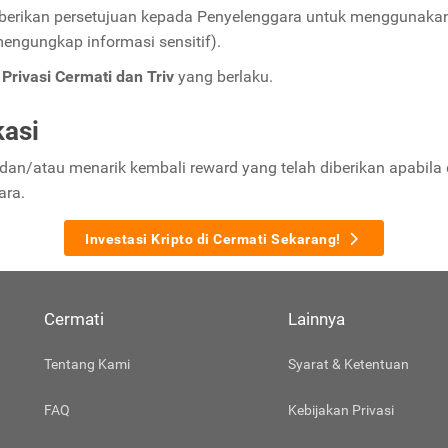
erikan persetujuan kepada Penyelenggara untuk menggunakan da
mengungkap informasi sensitif).
Privasi Cermati dan Triv
yang berlaku.
kasi
 dan/atau menarik kembali reward yang telah diberikan apabil
ara.
Investasi Kripto di Cermati Sekarang!
Cermati
Lainnya
Tentang Kami
Syarat & Ketentuan
FAQ
Kebijakan Privasi