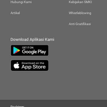
Hubungi Kami
Kebijakan SMKI
Artikel
Whistleblowing
Anti Gratifikasi
Download Aplikasi Kami
Disclaimer: