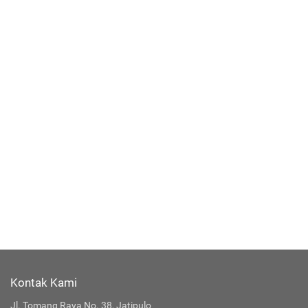
Kontak Kami
Jl. Tomang Raya No. 38, Jatipulo