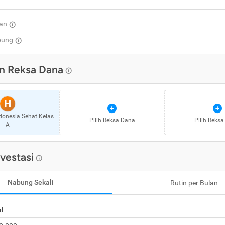
an
pung
n
Reksa Dana
H
donesia Sehat Kelas
Pilih
Reksa Dana
Pilih
Reksa
A
nvestasi
Nabung Sekali
Rutin per Bulan
al