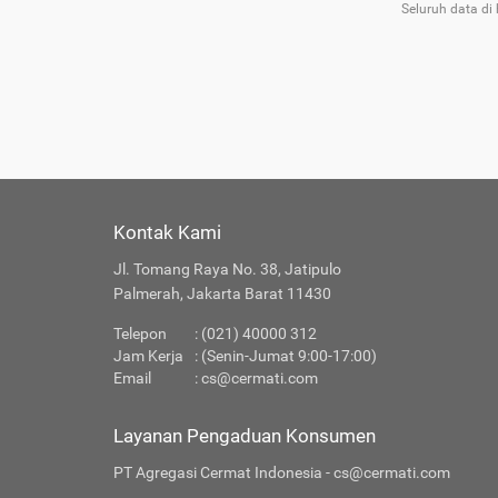
Seluruh data di
Tentang 
Ragam 
Kontak Kami
Apakah 
Jl. Tomang Raya No. 38, Jatipulo
Palmerah, Jakarta Barat 11430
Produk 
Telepon
: (021) 40000 312
Jam Kerja
: (Senin-Jumat 9:00-17:00)
Email
:
cs@cermati.com
Layanan Pengaduan Konsumen
PT Agregasi Cermat Indonesia - cs@cermati.com