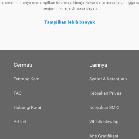
 halaman ini hanya menampilkan informasi kinerja Reksa dana masa lalu hingga saa
menjamin kinerja di masa depan.
Tampilkan lebih banyak
Reksa Dana HPAM Flexi Indonesia Sehat Kelas
Jenis
Reks
Cermati
Lainnya
Layanan Reksa Dana di Cermati Aman?
Tentang Kami
Syarat & Ketentuan
Investasi Lainnya
FAQ
Kebijakan Privasi
Hubungi Kami
Kebijakan SMKI
Artikel
Whistleblowing
Anti Gratifikasi