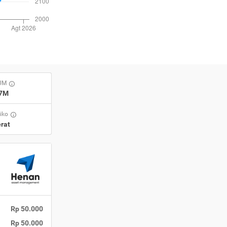
AUM
87M
siko
rat
Rp 50.000
Rp 50.000