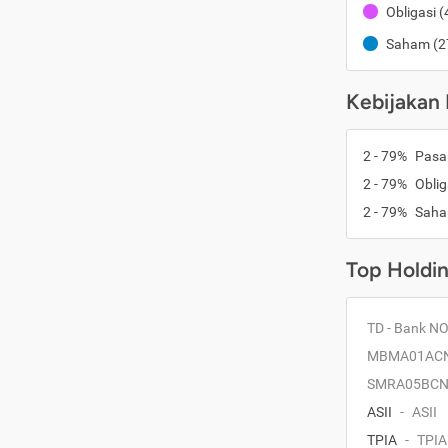
Obligasi
(
Saham
(
2
Kebijakan 
2
-
79
%
Pasa
2
-
79
%
Oblig
2
-
79
%
Sah
Top Holdi
TD - Bank N
MBMA01AC
SMRA05BCN
ASII
-
ASII
TPIA
-
TPIA