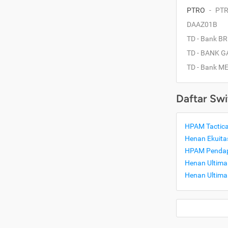
PTRO
-
PT
DAAZ01B
TD - Bank BR
TD - BANK 
TD - Bank M
Daftar Swi
HPAM Tactica
Henan Ekuitas
HPAM Pendap
Henan Ultima 
Henan Ultima