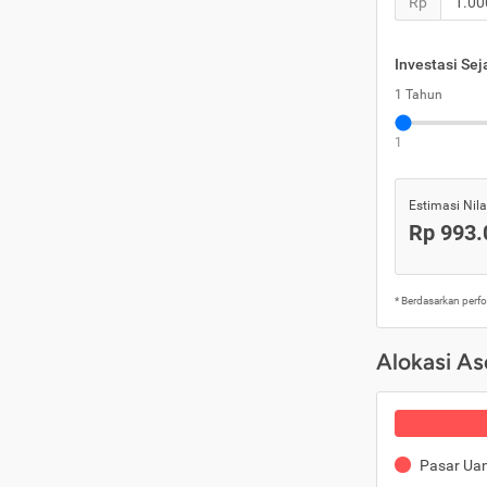
Rp
Investasi Se
1 Tahun
1
Estimasi Nilai
Rp 993.
* Berdasarkan perf
Alokasi As
Pasar Ua