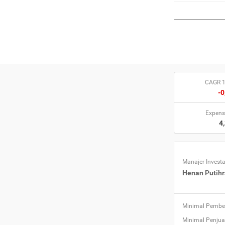
CAGR 1
-0
Expens
4
Manajer Investa
Henan Putihr
Minimal Pembe
Minimal Penjua