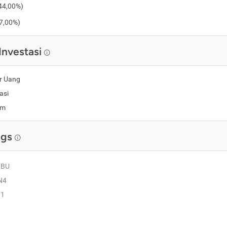
44,00%
)
7,00%
)
Investasi
r Uang
asi
am
ngs
OBU
N4
1