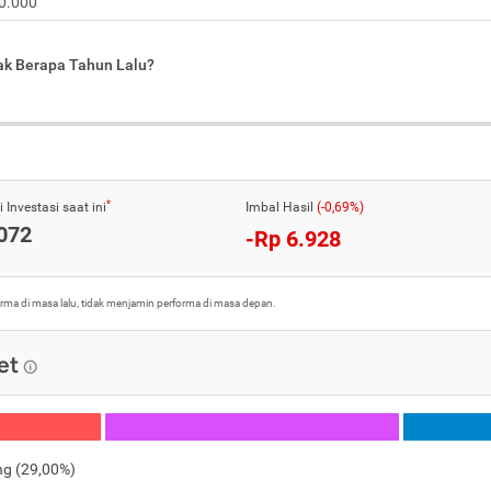
jak Berapa Tahun Lalu?
*
 Investasi saat ini
Imbal Hasil
(-0,69%)
072
-Rp 6.928
orma di masa lalu, tidak menjamin performa di masa depan.
et
ng
(
29,00%
)