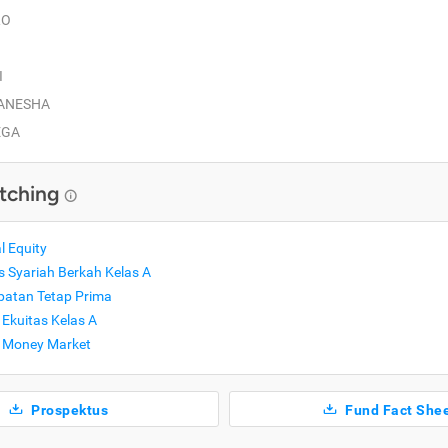
RO
I
GANESHA
EGA
tching
l Equity
 Syariah Berkah Kelas A
atan Tetap Prima
Ekuitas Kelas A
 Money Market
Prospektus
Fund Fact She