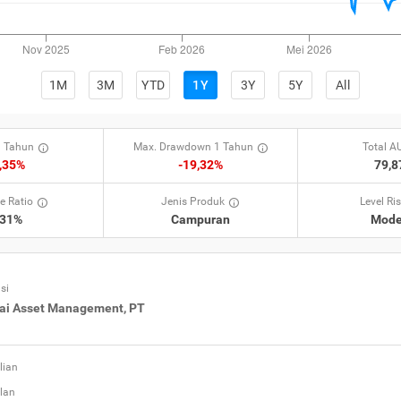
1M
3M
YTD
1Y
3Y
5Y
All
 Tahun
Max. Drawdown 1 Tahun
Total 
,35%
-19,32%
79,
e Ratio
Jenis Produk
Level Ri
,31%
Campuran
Mode
si
ai Asset Management, PT
lian
lan