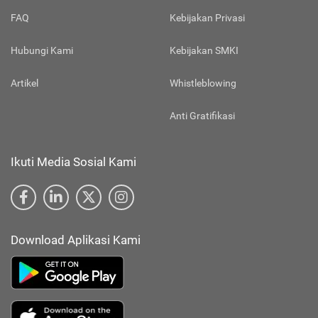
FAQ
Kebijakan Privasi
Hubungi Kami
Kebijakan SMKI
Artikel
Whistleblowing
Anti Gratifikasi
Ikuti Media Sosial Kami
Download Aplikasi Kami