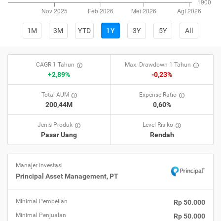
1M
3M
YTD
1Y
3Y
5Y
All
CAGR 1 Tahun
Max. Drawdown 1 Tahun
+2,89%
-0,23%
Total AUM
Expense Ratio
200,44M
0,60%
Jenis Produk
Level Risiko
Pasar Uang
Rendah
Manajer Investasi
Principal Asset Management, PT
Minimal Pembelian
Rp 50.000
Minimal Penjualan
Rp 50.000