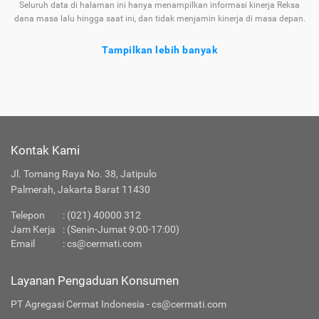
Seluruh data di halaman ini hanya menampilkan informasi kinerja Reksa
dana masa lalu hingga saat ini, dan tidak menjamin kinerja di masa depan.
Tampilkan lebih banyak
Tentang Reksa Dana Principal Cash Fund
Ragam
Reksa
yang Tersedia di
Jenis
Dana
Cermati
Kontak Kami
Apakah Layanan Reksa Dana di Cermati Aman?
Jl. Tomang Raya No. 38, Jatipulo
Palmerah, Jakarta Barat 11430
Produk Investasi Lainnya
Telepon
:
(021) 40000 312
Jam Kerja
: (Senin-Jumat 9:00-17:00)
Email
:
cs@cermati.com
Layanan Pengaduan Konsumen
PT Agregasi Cermat Indonesia - cs@cermati.com