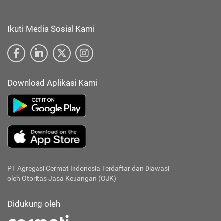
Ikuti Media Sosial Kami
Download Aplikasi Kami
PT Agregasi Cermat Indonesia
Terdaftar dan Diawasi
oleh Otoritas Jasa Keuangan (OJK)
Didukung oleh