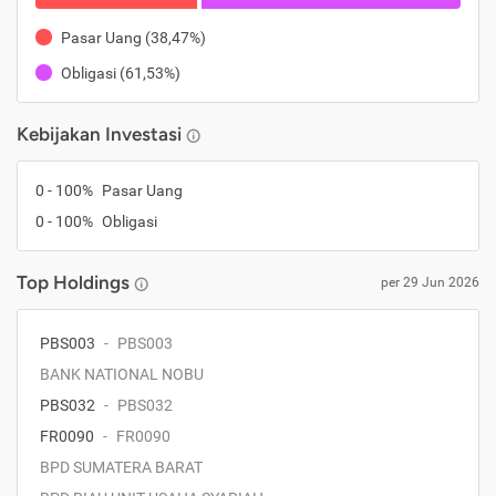
Pasar Uang
(
38,47%
)
Obligasi
(
61,53%
)
Kebijakan Investasi
0
-
100
%
Pasar Uang
0
-
100
%
Obligasi
Top Holdings
per
29 Jun 2026
PBS003
-
PBS003
BANK NATIONAL NOBU
PBS032
-
PBS032
FR0090
-
FR0090
BPD SUMATERA BARAT