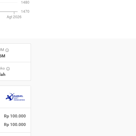
AUM
56M
siko
dah
Rp 100.000
Rp 100.000