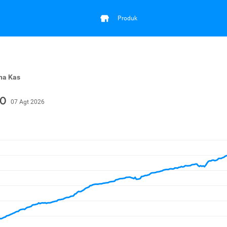
Produk
na Kas
00
07 Agt 2026