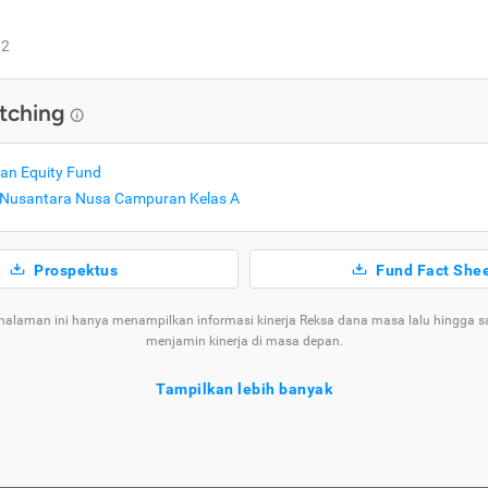
2
tching
an Equity Fund
Nusantara Nusa Campuran Kelas A
Prospektus
Fund Fact She
 halaman ini hanya menampilkan informasi kinerja Reksa dana masa lalu hingga saa
menjamin kinerja di masa depan.
Tampilkan lebih banyak
 Reksa Dana SAM Dana Kas