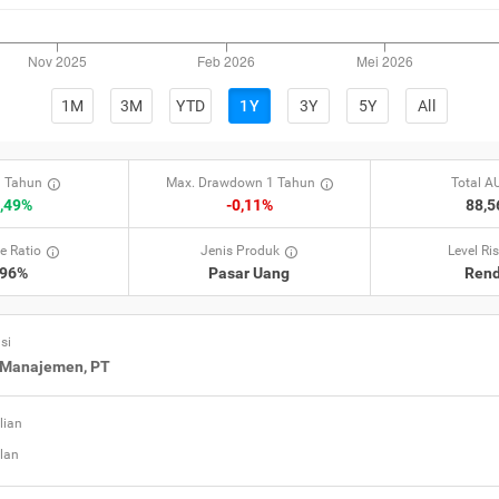
1M
3M
YTD
1Y
3Y
5Y
All
 Tahun
Max. Drawdown 1 Tahun
Total 
,49%
-0,11%
88,
e Ratio
Jenis Produk
Level Ri
,96%
Pasar Uang
Ren
si
 Manajemen, PT
lian
lan