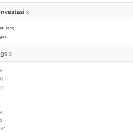
Investasi
ar Uang
gasi
ngs
et
N3
N4
2
4
3
CN2