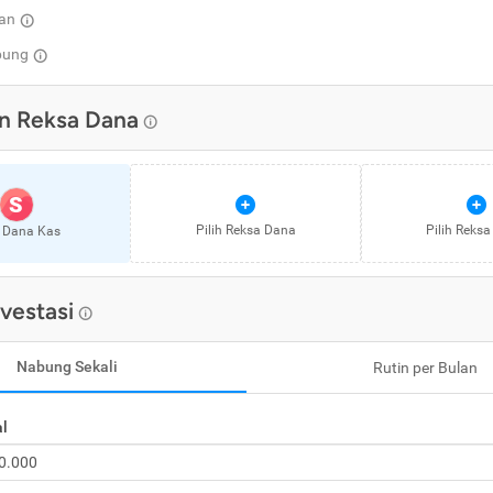
an
pung
n
Reksa Dana
S
Pilih
Reksa Dana
Pilih
Reksa
 Dana Kas
nvestasi
Nabung Sekali
Rutin per Bulan
al