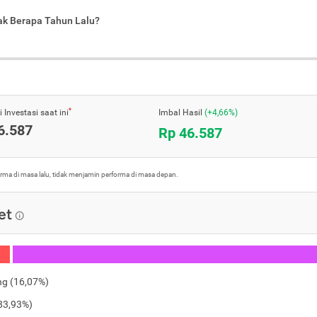
jak Berapa Tahun Lalu?
*
 Investasi saat ini
Imbal Hasil
(+4,66%)
6.587
Rp 46.587
orma di masa lalu, tidak menjamin performa di masa depan.
et
ng
(
16,07%
)
83,93%
)