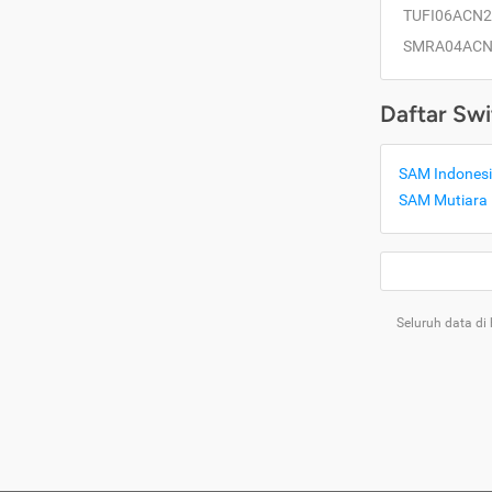
TUFI06ACN2
SMRA04ACN
Daftar Swi
SAM Indonesi
SAM Mutiara 
Seluruh data di
Tentang