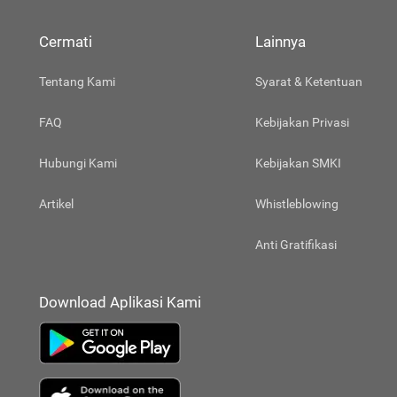
Jenis
Reks
Cermati
Lainnya
Layanan Reksa Dana di Cermati Aman?
Tentang Kami
Syarat & Ketentuan
Investasi Lainnya
FAQ
Kebijakan Privasi
Hubungi Kami
Kebijakan SMKI
Artikel
Whistleblowing
Anti Gratifikasi
Download Aplikasi Kami