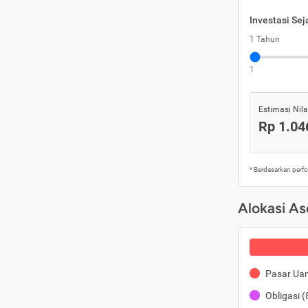
Investasi Se
1 Tahun
1
Estimasi Nilai
Rp 1.04
* Berdasarkan perf
Alokasi As
Pasar Ua
Obligasi
(