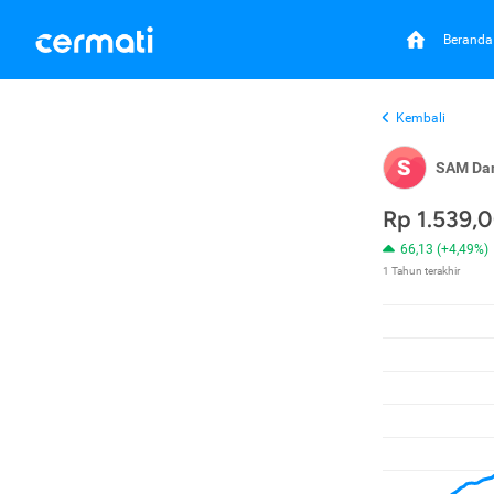
Beranda
Kembali
S
SAM Da
Rp 1.539,
66,13 (+4,49%)
1 Tahun terakhir