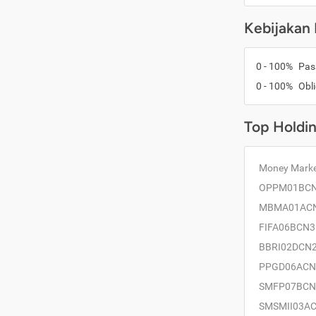
Kebijakan 
0
-
100
%
Pas
0
-
100
%
Obli
Top Holdi
Money Mark
OPPM01BC
MBMA01AC
FIFA06BCN3
BBRI02DCN
PPGD06ACN
SMFP07BCN
SMSMII03A