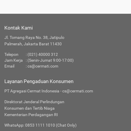
Tentang Reksa Dana Setiabudi Dana Pasar Uang
Ragam
Reksa
yang Tersedia di
Jenis
Dana
Cermati
Kontak Kami
Apakah Layanan Reksa Dana di Cermati Aman?
Jl. Tomang Raya No. 38, Jatipulo
Palmerah, Jakarta Barat 11430
Produk Investasi Lainnya
Telepon
:
(021) 40000 312
Jam Kerja
: (Senin-Jumat 9:00-17:00)
Email
:
cs@cermati.com
Layanan Pengaduan Konsumen
PT Agregasi Cermat Indonesia - cs@cermati.com
Direktorat Jenderal Perlindungan
Konsumen dan Tertib Niaga
Kementerian Perdagangan RI
WhatsApp: 0853 1111 1010 (Chat Only)