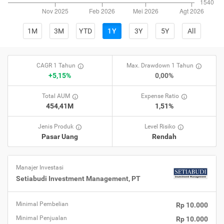
1M
3M
YTD
1Y
3Y
5Y
All
CAGR 1 Tahun
Max. Drawdown 1 Tahun
+5,15%
0,00%
Total AUM
Expense Ratio
454,41M
1,51%
Jenis Produk
Level Risiko
Pasar Uang
Rendah
Manajer Investasi
Setiabudi Investment Management, PT
Minimal Pembelian
Rp 10.000
Minimal Penjualan
Rp 10.000