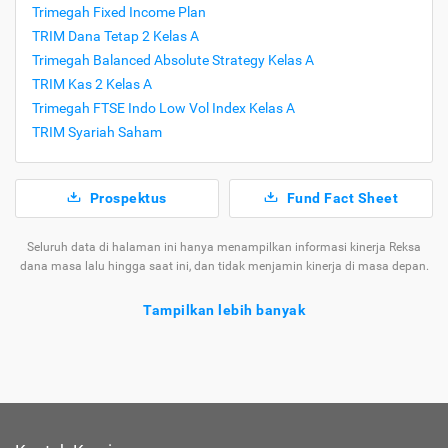
Trimegah Fixed Income Plan
TRIM Dana Tetap 2 Kelas A
Trimegah Balanced Absolute Strategy Kelas A
TRIM Kas 2 Kelas A
Trimegah FTSE Indo Low Vol Index Kelas A
TRIM Syariah Saham
Prospektus
Fund Fact Sheet
Seluruh data di halaman ini hanya menampilkan informasi kinerja Reksa
dana masa lalu hingga saat ini, dan tidak menjamin kinerja di masa depan.
Tampilkan lebih banyak
Tentang Reksa Dana Trimegah Kas Syariah
Ragam
Reksa
yang Tersedia di
Jenis
Dana
Cermati