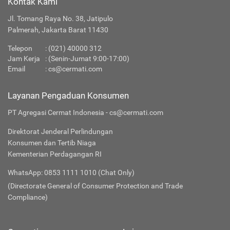
Kontak Kami
Apakah Layanan Reksa Dana di Cermati Aman?
Jl. Tomang Raya No. 38, Jatipulo
Palmerah, Jakarta Barat 11430
Produk Investasi Lainnya
Telepon
:
(021) 40000 312
Jam Kerja
: (Senin-Jumat 9:00-17:00)
Email
:
cs@cermati.com
Layanan Pengaduan Konsumen
PT Agregasi Cermat Indonesia - cs@cermati.com
Direktorat Jenderal Perlindungan
Konsumen dan Tertib Niaga
Kementerian Perdagangan RI
WhatsApp: 0853 1111 1010 (Chat Only)
(Directorate General of Consumer Protection and Trade
Compliance)