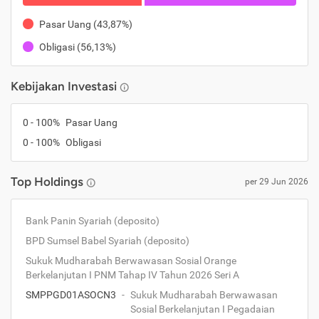
Pasar Uang
(
43,87%
)
Obligasi
(
56,13%
)
Kebijakan Investasi
0
-
100
%
Pasar Uang
0
-
100
%
Obligasi
Top Holdings
per
29 Jun 2026
Bank Panin Syariah (deposito)
BPD Sumsel Babel Syariah (deposito)
Sukuk Mudharabah Berwawasan Sosial Orange
Berkelanjutan I PNM Tahap IV Tahun 2026 Seri A
SMPPGD01ASOCN3
-
Sukuk Mudharabah Berwawasan
Sosial Berkelanjutan I Pegadaian