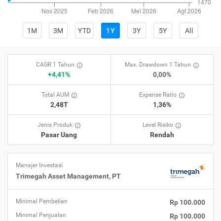
1M
3M
YTD
1Y
3Y
5Y
All
CAGR 1 Tahun
Max. Drawdown 1 Tahun
+4,41%
0,00%
Total AUM
Expense Ratio
2,48T
1,36%
Jenis Produk
Level Risiko
Pasar Uang
Rendah
Manajer Investasi
Trimegah Asset Management, PT
Minimal Pembelian
Rp 100.000
Minimal Penjualan
Rp 100.000