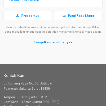
BNI-AM Indeks IDX30
Prospektus
Fund Fact Sheet
Seluruh data di halaman ini hanya menampilkan informasi kinerja Reksa
dana masa lalu hingga saat ini, dan tidak menjamin kinerja di masa depan.
Tampilkan lebih banyak
Tentang Reksa Dana BNI AM Dana Pendapatan
Tetap Syariah Ardhani
Ragam
Reksa
yang Tersedia di
Kontak Kami
Jenis
Dana
Cermati
Jl. Tomang Raya No. 38, Jatipulo
Apakah Layanan Reksa Dana di Cermati Aman?
Palmerah, Jakarta Barat 11430
Telepon
:
(021) 40000 312
Produk Investasi Lainnya
Jam Kerja
: (Senin-Jumat 9:00-17:00)