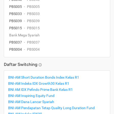
PBS005
-
PBS005
PBS033
-
PBS033
PBS039
-
PBS039
PBS015
-
PBS015
Bank Mega Syariah
PBS037
-
PBS037
PBS004
-
PBS004
Daftar Switching
BNI-AM Short Duration Bonds Index Kelas R1
BNI-AM Indeks IDX Growth30 Kelas R1
BNI AM IDX Pefindo Prime Bank Kelas R1
BNI-AM Inspiring Equity Fund
BNI-AM Dana Lancar Syariah
BNI-AM Pendapatan Tetap Quality Long Duration Fund