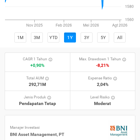
1M
3M
YTD
1Y
3Y
5Y
All
CAGR 1 Tahun
Max. Drawdown 1 Tahun
+0,90%
-8,21%
Total AUM
Expense Ratio
292,71M
2,04%
Jenis Produk
Level Risiko
Pendapatan Tetap
Moderat
Manajer Investasi
BNI Asset Management, PT