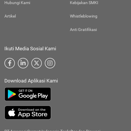
Hubungi Kami
Kebijakan SMKI
Artikel
Whistleblowing
Anti Gratifikasi
Ikuti Media Sosial Kami
Download Aplikasi Kami