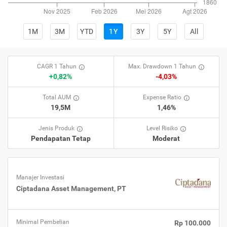
1M
3M
YTD
1Y
3Y
5Y
All
CAGR 1 Tahun
Max. Drawdown 1 Tahun
+0,82%
-4,03%
Total AUM
Expense Ratio
19,5M
1,46%
Jenis Produk
Level Risiko
Pendapatan Tetap
Moderat
Manajer Investasi
Ciptadana Asset Management, PT
Minimal Pembelian
Rp 100.000