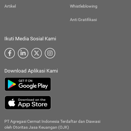
Artikel
Whistleblowing
Anti Gratifikasi
Ikuti Media Sosial Kami
Download Aplikasi Kami
PT Agregasi Cermat Indonesia
Terdaftar dan Diawasi
oleh Otoritas Jasa Keuangan (OJK)