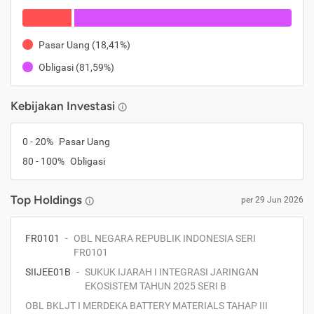
Pasar Uang
(
18,41%
)
Obligasi
(
81,59%
)
Kebijakan Investasi
0
-
20
%
Pasar Uang
80
-
100
%
Obligasi
Top Holdings
per
29 Jun 2026
FR0101
-
OBL NEGARA REPUBLIK INDONESIA SERI
FR0101
SIIJEE01B
-
SUKUK IJARAH I INTEGRASI JARINGAN
EKOSISTEM TAHUN 2025 SERI B
OBL BKLJT I MERDEKA BATTERY MATERIALS TAHAP III