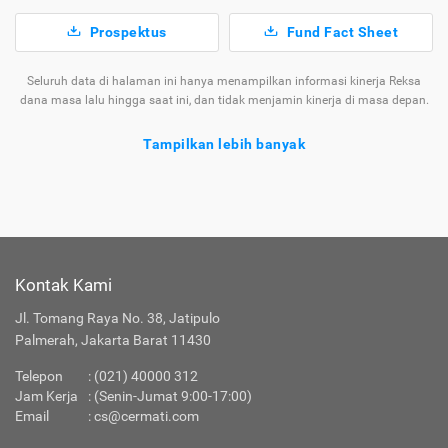
Prospektus
Fund Fact Sheet
Seluruh data di halaman ini hanya menampilkan informasi kinerja Reksa
dana masa lalu hingga saat ini, dan tidak menjamin kinerja di masa depan.
Tampilkan lebih banyak
Tentang Reksa Dana Cipta Bond
Ragam
Reksa
yang Tersedia di
Jenis
Dana
Cermati
Kontak Kami
Apakah Layanan Reksa Dana di Cermati Aman?
Jl. Tomang Raya No. 38, Jatipulo
Palmerah, Jakarta Barat 11430
Produk Investasi Lainnya
Telepon
:
(021) 40000 312
Jam Kerja
: (Senin-Jumat 9:00-17:00)
Email
:
cs@cermati.com