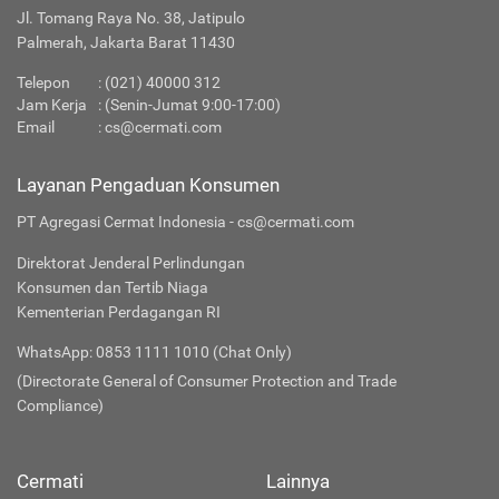
Jl. Tomang Raya No. 38, Jatipulo
Apakah Layanan Reksa Dana di Cermati Aman?
Palmerah, Jakarta Barat 11430
Telepon
:
(021) 40000 312
Produk Investasi Lainnya
Jam Kerja
: (Senin-Jumat 9:00-17:00)
Email
:
cs@cermati.com
Layanan Pengaduan Konsumen
PT Agregasi Cermat Indonesia - cs@cermati.com
Direktorat Jenderal Perlindungan
Konsumen dan Tertib Niaga
Kementerian Perdagangan RI
WhatsApp: 0853 1111 1010 (Chat Only)
(Directorate General of Consumer Protection and Trade
Compliance)
Cermati
Lainnya