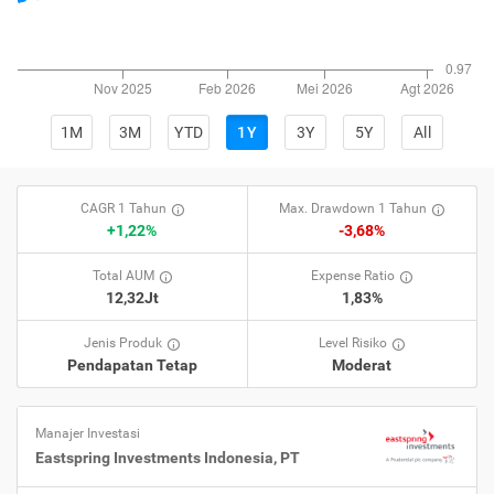
1M
3M
YTD
1Y
3Y
5Y
All
CAGR 1 Tahun
Max. Drawdown 1 Tahun
+1,22%
-3,68%
Total AUM
Expense Ratio
12,32Jt
1,83%
Jenis Produk
Level Risiko
Pendapatan Tetap
Moderat
Manajer Investasi
Eastspring Investments Indonesia, PT