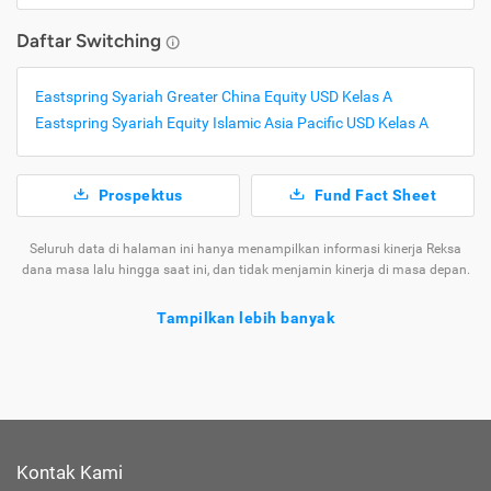
Daftar Switching
Eastspring Syariah Greater China Equity USD Kelas A
Eastspring Syariah Equity Islamic Asia Pacific USD Kelas A
Prospektus
Fund Fact Sheet
Seluruh data di halaman ini hanya menampilkan informasi kinerja Reksa
dana masa lalu hingga saat ini, dan tidak menjamin kinerja di masa depan.
Tampilkan lebih banyak
Tentang Reksa Dana Eastspring Syariah Fixed
Income USD Kelas A
Ragam
Reksa
yang Tersedia di
Kontak Kami
Jenis
Dana
Cermati