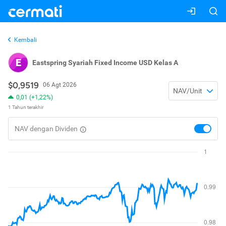
Kembali
E
Eastspring Syariah Fixed Income USD Kelas A
$0,9519
06 Agt 2026
NAV/Unit
0,01 (+1,22%)
1 Tahun terakhir
NAV dengan Dividen
toggle
nav