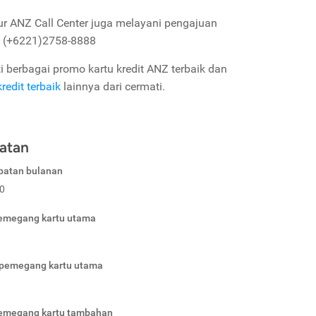
r ANZ Call Center juga melayani pengajuan
u (+6221)2758-8888
 berbagai promo kartu kredit ANZ terbaik dan
kredit terbaik
lainnya dari cermati.
atan
patan bulanan
0
pemegang kartu utama
 pemegang kartu utama
pemegang kartu tambahan