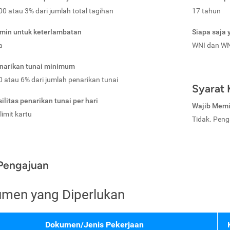
0 atau 3% dari jumlah total tagihan
17 tahun
min untuk keterlambatan
Siapa saja 
a
WNI dan W
narikan tunai minimum
 atau 6% dari jumlah penarikan tunai
Syarat 
ilitas penarikan tunai per hari
Wajib Memil
limit kartu
Tidak. Peng
Pengajuan
men yang Diperlukan
Dokumen/Jenis Pekerjaan