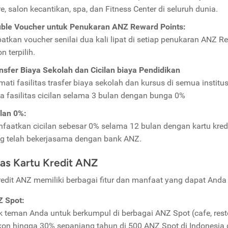
re, salon kecantikan, spa, dan Fitness Center di seluruh dunia.
ble Voucher untuk Penukaran ANZ Reward Points:
atkan voucher senilai dua kali lipat di setiap penukaran ANZ R
n terpilih.
nsfer Biaya Sekolah dan Cicilan biaya Pendidikan
mati fasilitas trasfer biaya sekolah dan kursus di semua instit
ta fasilitas cicilan selama 3 bulan dengan bunga 0%
ilan 0%:
faatkan cicilan sebesar 0% selama 12 bulan dengan kartu kred
g telah bekerjasama dengan bank ANZ.
itas Kartu Kredit ANZ
redit ANZ memiliki berbagai fitur dan manfaat yang dapat Anda 
 Spot:
k teman Anda untuk berkumpul di berbagai ANZ Spot (cafe, rest
kon hingga 30% sepanjang tahun di 500 ANZ Spot di Indonesia d