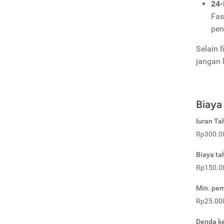
24-
Fas
pen
Selain 
jangan 
Biaya
Iuran T
Rp300.0
Biaya t
Rp150.0
Min. pem
Rp25.000
Denda k