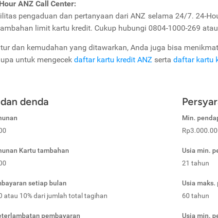
Hour ANZ Call Center:
ilitas pengaduan dan pertanyaan dari ANZ selama 24/7. 24-Hou
ambahan limit kartu kredit. Cukup hubungi 0804-1000-269 ata
fitur dan kemudahan yang ditawarkan, Anda juga bisa menikmati
lupa untuk mengecek
daftar kartu kredit ANZ
serta
daftar kartu 
 dan denda
Persyar
ahunan
Min. penda
00
Rp3.000.00
ahunan Kartu tambahan
Usia min. 
00
21 tahun
bayaran setiap bulan
Usia maks.
 atau 10% dari jumlah total tagihan
60 tahun
eterlambatan pembayaran
Usia min. 