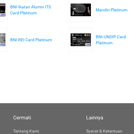
BNI-Ikatan Alumni ITS
Mandiri Platinum
Card Platinum
BNI-UNDIP Card
BNI-REI Card Platinum
Platinum
Cermati
Lainnya
Tentang Kami
Syarat & Ketentuan