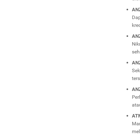
ANZ
Dap
kre
ANZ
Nik
seh
ANZ
Sek
ter
ANZ
Per
ata
ATM
Man
mel