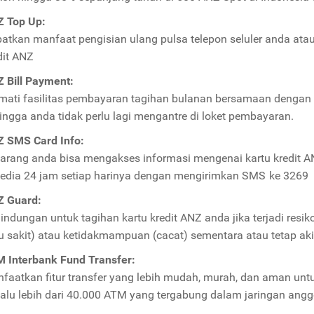
 Top Up:
atkan manfaat pengisian ulang pulsa telepon seluler anda ata
dit ANZ
 Bill Payment:
mati fasilitas pembayaran tagihan bulanan bersamaan dengan 
ingga anda tidak perlu lagi mengantre di loket pembayaran.
 SMS Card Info:
arang anda bisa mengakses informasi mengenai kartu kredit A
sedia 24 jam setiap harinya dengan mengirimkan SMS ke 3269
 Guard:
lindungan untuk tagihan kartu kredit ANZ anda jika terjadi res
u sakit) atau ketidakmampuan (cacat) sementara atau tetap aki
 Interbank Fund Transfer:
faatkan fitur transfer yang lebih mudah, murah, dan aman un
alu lebih dari 40.000 ATM yang tergabung dalam jaringan ang