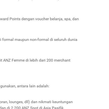
eward Points dengan voucher belanja, spa, dan
usi formal maupun non-formal di seluruh dunia
it ANZ Femme di lebih dari 200 merchant
gunakan, antara lain adalah:
oran, lounges, dll) dan nikmati keuntungan
an di 2.200 ANZ Spot di Asia Pasifik.