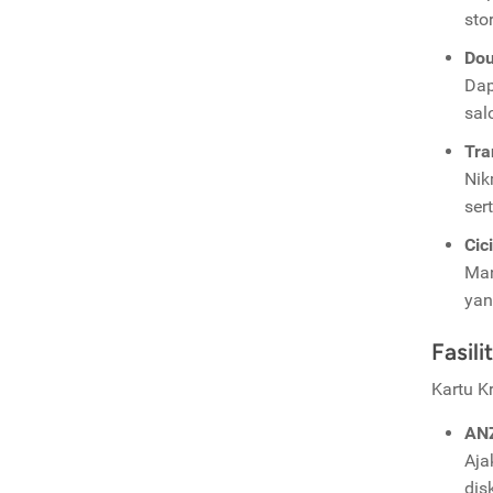
sto
Dou
Dap
salo
Tra
Nik
ser
Cic
Man
yan
Fasil
Kartu K
ANZ
Aja
dis