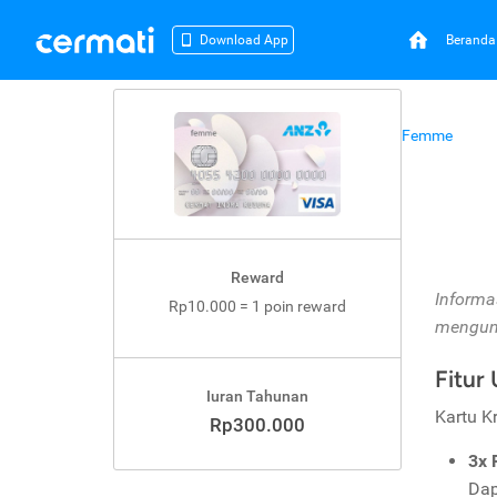
Beranda
Download App
Beranda
Kartu Kredit
ANZ
ANZ Femme
ANZ Femme
Reward
Informa
Rp10.000 = 1 poin reward
mengunj
Fitur
Iuran Tahunan
Kartu K
Rp300.000
3x 
Dap