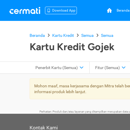
Beranda
Download App
Beranda
Kartu Kredit
Semua
Semua
Kartu Kredit Gojek
Penerbit Kartu
(Semua)
Fitur
(Semua)
Mohon maaf, masa kerjasama dengan Mitra telah bera
informasi produk lebih lanjut.
Perhatian: Produk dan/atau layanan yang ditampilkan merupakan data
Kontak Kami