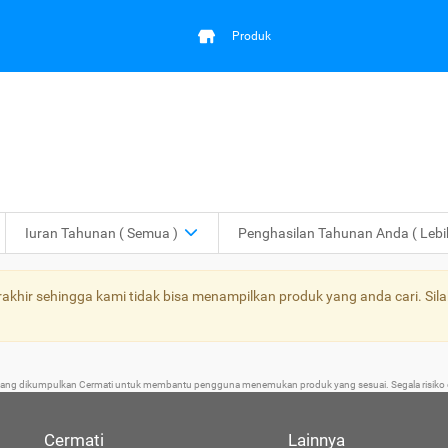
Produk
Iuran Tahunan
( Semua )
Penghasilan Tahunan Anda
( Leb
khir sehingga kami tidak bisa menampilkan produk yang anda cari. Sila
 yang dikumpulkan Cermati untuk membantu pengguna menemukan produk yang sesuai. Segala risiko d
Cermati
Lainnya