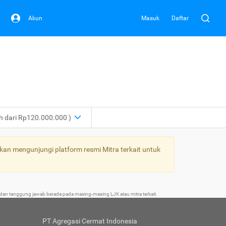
Akun
Masuk
Daftar
ih dari Rp120.000.000 )
kan mengunjungi platform resmi Mitra terkait untuk
an tanggung jawab berada pada masing-masing LJK atau mitra terkait.
PT Agregasi Cermat Indonesia