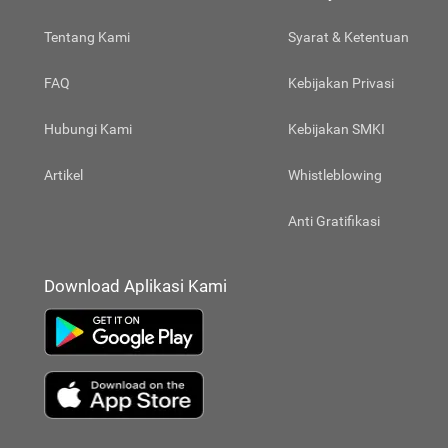
Tentang Kami
Syarat & Ketentuan
FAQ
Kebijakan Privasi
Hubungi Kami
Kebijakan SMKI
Artikel
Whistleblowing
Anti Gratifikasi
Download Aplikasi Kami