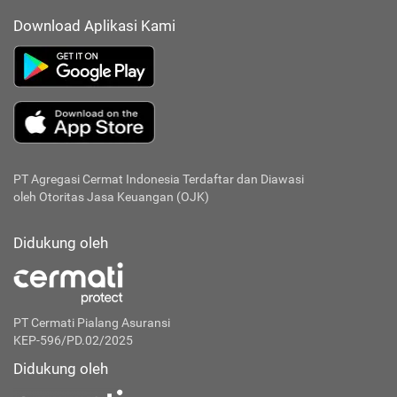
Download Aplikasi Kami
PT Agregasi Cermat Indonesia
Terdaftar dan Diawasi
oleh Otoritas Jasa Keuangan (OJK)
Didukung oleh
PT Cermati Pialang Asuransi
KEP-596/PD.02/2025
Didukung oleh